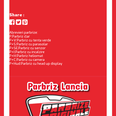
Share :
Abrevieri parbrize:
P:Parbriz clar
P+V:Parbriz cu tenta verde
P+S:Parbriz cu parasolar
P+SE:Parbriz cu senzor
P+I:Parbriz cu incalzire
P+H:Parbriz heliomat
P+C:Parbriz cu camera
P+Hud:Parbriz cu head up display