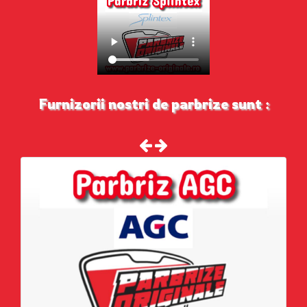
Furnizorii nostri de parbrize sunt :