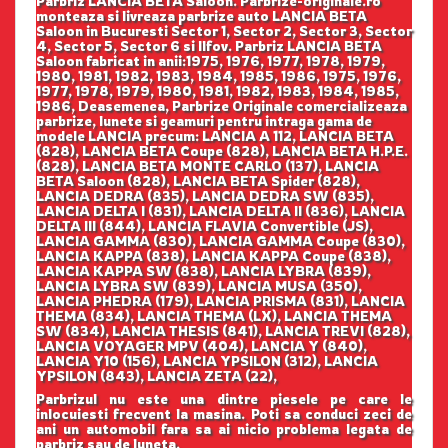
Parbriz LANCIA BETA Saloon. Parbrize-originale.ro
monteaza si livreaza parbrize auto LANCIA BETA
Saloon in Bucuresti Sector 1, Sector 2, Sector 3, Sector
4, Sector 5, Sector 6 si Ilfov. Parbriz LANCIA BETA
Saloon fabricat in anii:1975, 1976, 1977, 1978, 1979,
1980, 1981, 1982, 1983, 1984, 1985, 1986, 1975, 1976,
1977, 1978, 1979, 1980, 1981, 1982, 1983, 1984, 1985,
1986, Deasemenea, Parbrize Originale comercializeaza
parbrize, lunete si geamuri pentru intraga gama de
modele LANCIA precum: LANCIA A 112, LANCIA BETA
(828), LANCIA BETA Coupe (828), LANCIA BETA H.P.E.
(828), LANCIA BETA MONTE CARLO (137), LANCIA
BETA Saloon (828), LANCIA BETA Spider (828),
LANCIA DEDRA (835), LANCIA DEDRA SW (835),
LANCIA DELTA I (831), LANCIA DELTA II (836), LANCIA
DELTA III (844), LANCIA FLAVIA Convertible (JS),
LANCIA GAMMA (830), LANCIA GAMMA Coupe (830),
LANCIA KAPPA (838), LANCIA KAPPA Coupe (838),
LANCIA KAPPA SW (838), LANCIA LYBRA (839),
LANCIA LYBRA SW (839), LANCIA MUSA (350),
LANCIA PHEDRA (179), LANCIA PRISMA (831), LANCIA
THEMA (834), LANCIA THEMA (LX), LANCIA THEMA
SW (834), LANCIA THESIS (841), LANCIA TREVI (828),
LANCIA VOYAGER MPV (404), LANCIA Y (840),
LANCIA Y10 (156), LANCIA YPSILON (312), LANCIA
YPSILON (843), LANCIA ZETA (22),
Parbrizul nu este una dintre piesele pe care le
inlocuiesti frecvent la masina. Poti sa conduci zeci de
ani un automobil fara sa ai nicio problema legata de
parbriz sau de luneta.