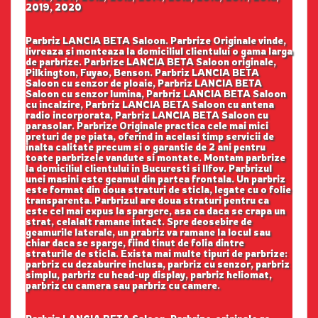
2019, 2020
Parbriz LANCIA BETA Saloon. Parbrize Originale vinde,
livreaza si monteaza la domiciliul clientului o gama larga
de parbrize. Parbrize LANCIA BETA Saloon originale,
Pilkington, Fuyao, Benson. Parbriz LANCIA BETA
Saloon cu senzor de ploaie, Parbriz LANCIA BETA
Saloon cu senzor lumina, Parbriz LANCIA BETA Saloon
cu incalzire, Parbriz LANCIA BETA Saloon cu antena
radio incorporata, Parbriz LANCIA BETA Saloon cu
parasolar. Parbrize Originale practica cele mai mici
preturi de pe piata, oferind in acelasi timp servicii de
inalta calitate precum si o garantie de 2 ani pentru
toate parbrizele vandute si montate. Montam parbrize
la domiciliul clientului in Bucuresti si Ilfov. Parbrizul
unei masini este geamul din partea frontala. Un parbriz
este format din doua straturi de sticla, legate cu o folie
transparenta. Parbrizul are doua straturi pentru ca
este cel mai expus la spargere, asa ca daca se crapa un
strat, celalalt ramane intact. Spre deosebire de
geamurile laterale, un prabriz va ramane la locul sau
chiar daca se sparge, fiind tinut de folia dintre
straturile de sticla. Exista mai multe tipuri de parbrize:
parbriz cu dezaburire inclusa, parbriz cu senzor, parbriz
simplu, parbriz cu head-up display, parbriz heliomat,
parbriz cu camera sau parbriz cu camere.