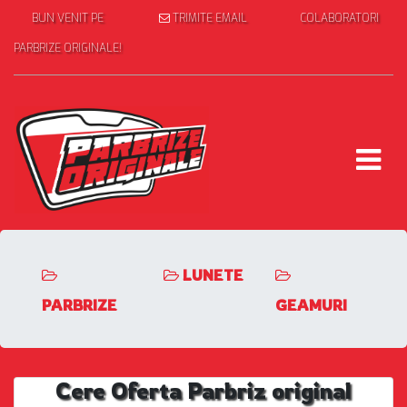
BUN VENIT PE
TRIMITE EMAIL
COLABORATORI
PARBRIZE ORIGINALE!
LUNETE
PARBRIZE
GEAMURI
Cere Oferta Parbriz original