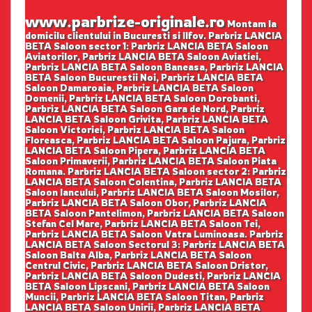
www.parbrize-originale.ro
Montam la
domicilu clientului in Bucuresti si Ilfov. Parbriz LANCIA
BETA Saloon sector 1: Parbriz LANCIA BETA Saloon
Aviatorilor, Parbriz LANCIA BETA Saloon Aviatiei,
Parbriz LANCIA BETA Saloon Baneasa, Parbriz LANCIA
BETA Saloon Bucurestii Noi, Parbriz LANCIA BETA
Saloon Damaroaia, Parbriz LANCIA BETA Saloon
Domenii, Parbriz LANCIA BETA Saloon Dorobanti,
Parbriz LANCIA BETA Saloon Gara de Nord, Parbriz
LANCIA BETA Saloon Grivita, Parbriz LANCIA BETA
Saloon Victoriei, Parbriz LANCIA BETA Saloon
Floreasca, Parbriz LANCIA BETA Saloon Pajura, Parbriz
LANCIA BETA Saloon Pipera, Parbriz LANCIA BETA
Saloon Primaverii, Parbriz LANCIA BETA Saloon Piata
Romana. Parbriz LANCIA BETA Saloon sector 2: Parbriz
LANCIA BETA Saloon Colentina, Parbriz LANCIA BETA
Saloon Iancului, Parbriz LANCIA BETA Saloon Mosilor,
Parbriz LANCIA BETA Saloon Obor, Parbriz LANCIA
BETA Saloon Pantelimon, Parbriz LANCIA BETA Saloon
Stefan Cel Mare, Parbriz LANCIA BETA Saloon Tei,
Parbriz LANCIA BETA Saloon Vatra Luminoasa. Parbriz
LANCIA BETA Saloon Sectorul 3: Parbriz LANCIA BETA
Saloon Balta Alba, Parbriz LANCIA BETA Saloon
Centrul Civic, Parbriz LANCIA BETA Saloon Dristor,
Parbriz LANCIA BETA Saloon Dudesti, Parbriz LANCIA
BETA Saloon Lipscani, Parbriz LANCIA BETA Saloon
Muncii, Parbriz LANCIA BETA Saloon Titan, Parbriz
LANCIA BETA Saloon Unirii, Parbriz LANCIA BETA