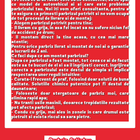
ce model de autovehicul ai si care este problema
parbrizului tau. Noi iti vom oferi consultanta, pentru a
te asigura ca primesti parbrizul potrivit si ne vom ocupa
de tot procesul de livrare si de montaj:
- Alegem parbrizul potrivit pentru tine;
- Il livram cu grija, in asa fel incat sa nu sufere niciun fel
de accident pe drum;
- Il montam direct la tine acasa, cu cea mai mare
atentie;
Pentru orice parbriz livrat si montat de noi ai o garantie
a lucrarii de 2 ani.
Ce faci dupa ce am montat parbrizul?
Dupa ce parbrizul a fost montat, tot ceea ce ai de facut
este sa te bucuri de el si sa il ingrijesti corect. Ingrijirea
corecta a parbrizului este destul de simpla si implica
respectarea unor reguli intuitive:
- Curata-l frecvent de praf, folosind doar solutii de buna
calitate. Solutiile chimice puternice pot fi destul de
daunatoare;
- Foloseste doar stergatoare de parbriz moi, care
elimina rapid apa;
- Nu tranti usile masinii, deoarece trepidatiile rezultate
pot afecta parbrizul;
- Condu cu grija, mai ales in zonele in care drumul este
pietruit si exista riscul sa sara pietre.