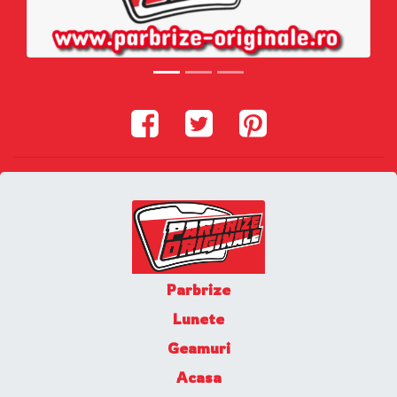
Parbrize
Lunete
Geamuri
Acasa