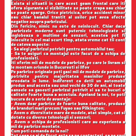
Exista si situatii in care acest geam frontal care iti
ofera siguranta si vizibilitate se poate crapa sau chiar
se poate sparge. Orice pietricica, orice accident minor
sau chiar banalul trantit al usilor pot avea efecte
negative asupra parbrizului.
Din fericire, nimic nu este de neinlocuit. Chiar daca
parbrizele moderne sunt puternic tehnologizate si
inglobeaza o multime de senzori, acestea pot fi
inlocuite in cel mai scurt timp, atata vreme cat tii cont
de cateva aspecte:
- Sa alegi parbrizul potrivit pentru automobilul tau;
- Sa te asiguri ca montajul este facut de o echipa de
profesionisti.
Iti oferim mii de modele de parbrize, pe care le livram si
le montam oriunde in Bucuresti si Ilfov
Pe parbrize originale poti gasi mii de modele de parbrize,
potrivite pentru majoritatea masinilor produse
vreodata in lume. Indiferent ca detii un automobil
produs anul acesta sau unul vechi de 30 de ani, ai toate
sansele sa gasesti parbrizul potrivit si sa te bucuri o
calitate foarte buna a acestuia. Apeland la noi, te poti
bucura de o serie de avantaje:
- Avem doar parbrize de foarte buna calitate, produse
de branduri mari precum Fuyao sau Pilkington;
- Avem o diversitate mare de modele, atat simple, cat si
dotate cu diverse tehnologii si senzori;
- Avem o echipa de profesionisti care au experienta a
mii de parbrize montate.
Cum poti comanda de la noi?
Tot ceea ce ai de făcut este sa ne contactezi, sa ne spui