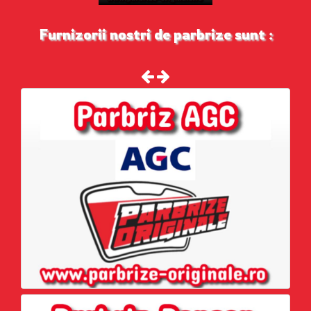
Furnizorii nostri de parbrize sunt :