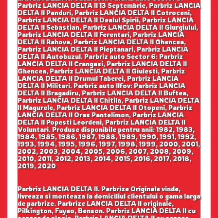
Parbriz LANCIA DELTA II 13 Septembrie, Parbriz LANCIA
DELTA II Panduri, Parbriz LANCIA DELTA II Cotroceni,
Parbriz LANCIA DELTA II Dealul Spirii, Parbriz LANCIA
DELTA II Sebastian, Parbriz LANCIA DELTA II Giurgiului,
Parbriz LANCIA DELTA II Ferentari, Parbriz LANCIA
DELTA II Rahova, Parbriz LANCIA DELTA II Ghencea,
Parbriz LANCIA DELTA II Pieptanari, Parbriz LANCIA
DELTA II Autobuzul. Parbriz auto Sector 6: Parbriz
LANCIA DELTA II Crangasi, Parbriz LANCIA DELTA II
Ghencea, Parbriz LANCIA DELTA II Giulesti, Parbriz
LANCIA DELTA II Drumul Taberei, Parbriz LANCIA
DELTA II Militari. Parbriz auto Ilfov: Parbriz LANCIA
DELTA II Bragadiru, Parbriz LANCIA DELTA II Buftea,
Parbriz LANCIA DELTA II Chitila, Parbriz LANCIA DELTA
II Magurele, Parbriz LANCIA DELTA II Otopeni, Parbriz
LANCIA DELTA II Oras Pantelimon, Parbriz LANCIA
DELTA II Popesti Leordeni, Parbriz LANCIA DELTA II
Voluntari. Produse disponibile pentru anii: 1982, 1983,
1984, 1985, 1986, 1987, 1988, 1989, 1990, 1991, 1992,
1993, 1994, 1995, 1996, 1997, 1998, 1999, 2000, 2001,
2002, 2003, 2004, 2005, 2006, 2007, 2008, 2009,
2010, 2011, 2012, 2013, 2014, 2015, 2016, 2017, 2018,
2019, 2020
Parbriz LANCIA DELTA II. Parbrize Originale vinde,
livreaza si monteaza la domiciliul clientului o gama larga
de parbrize. Parbrize LANCIA DELTA II originale,
Pilkington, Fuyao, Benson. Parbriz LANCIA DELTA II cu
senzor de ploaie, Parbriz LANCIA DELTA II cu senzor