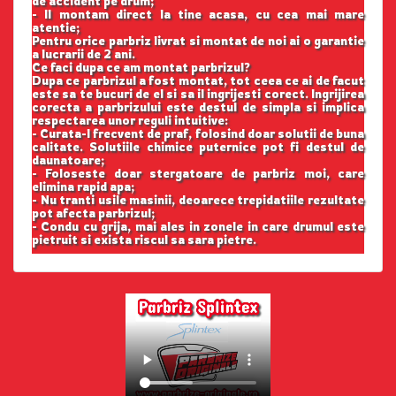
de accident pe drum;
- Il montam direct la tine acasa, cu cea mai mare
atentie;
Pentru orice parbriz livrat si montat de noi ai o garantie
a lucrarii de 2 ani.
Ce faci dupa ce am montat parbrizul?
Dupa ce parbrizul a fost montat, tot ceea ce ai de facut
este sa te bucuri de el si sa il ingrijesti corect. Ingrijirea
corecta a parbrizului este destul de simpla si implica
respectarea unor reguli intuitive:
- Curata-l frecvent de praf, folosind doar solutii de buna
calitate. Solutiile chimice puternice pot fi destul de
daunatoare;
- Foloseste doar stergatoare de parbriz moi, care
elimina rapid apa;
- Nu tranti usile masinii, deoarece trepidatiile rezultate
pot afecta parbrizul;
- Condu cu grija, mai ales in zonele in care drumul este
pietruit si exista riscul sa sara pietre.