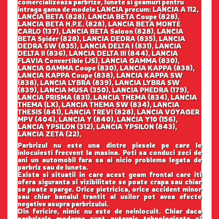
comercializeaza parbrize, lunete si geamuri pentru
intraga gama de modele LANCIA precum: LANCIA A 112,
LANCIA BETA (828), LANCIA BETA Coupe (828),
LANCIA BETA H.P.E. (828), LANCIA BETA MONTE
CARLO (137), LANCIA BETA Saloon (828), LANCIA
BETA Spider (828), LANCIA DEDRA (835), LANCIA
DEDRA SW (835), LANCIA DELTA I (831), LANCIA
DELTA II (836), LANCIA DELTA III (844), LANCIA
FLAVIA Convertible (JS), LANCIA GAMMA (830),
LANCIA GAMMA Coupe (830), LANCIA KAPPA (838),
LANCIA KAPPA Coupe (838), LANCIA KAPPA SW
(838), LANCIA LYBRA (839), LANCIA LYBRA SW
(839), LANCIA MUSA (350), LANCIA PHEDRA (179),
LANCIA PRISMA (831), LANCIA THEMA (834), LANCIA
THEMA (LX), LANCIA THEMA SW (834), LANCIA
THESIS (841), LANCIA TREVI (828), LANCIA VOYAGER
MPV (404), LANCIA Y (840), LANCIA Y10 (156),
LANCIA YPSILON (312), LANCIA YPSILON (843),
LANCIA ZETA (22),
Parbrizul nu este una dintre piesele pe care le
inlocuiesti frecvent la masina. Poti sa conduci zeci de
ani un automobil fara sa ai nicio problema legata de
parbriz sau de luneta.
Exista si situatii in care acest geam frontal care iti
ofera siguranta si vizibilitate se poate crapa sau chiar
se poate sparge. Orice pietricica, orice accident minor
sau chiar banalul trantit al usilor pot avea efecte
negative asupra parbrizului.
Din fericire, nimic nu este de neinlocuit. Chiar daca
parbrizele moderne sunt puternic tehnologizate si