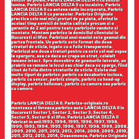
lumina, Parbriz LANCIA DELTA II cu incalzire, Parbriz
LANCIA DELTA II cu antena radio incorporata, Parbriz
LANCIA DELTA II cu parasolar. Parbrize Originale
practica cele mai mici preturi de pe piata, oferind in
acelasi timp servicii de inalta calitate precum si o
garantie de 2 ani pentru toate parbrizele vandute si
montate. Montam parbrize la domiciliul clientului in
Bucuresti si Ilfov. Parbrizul unei masini este geamul din
partea frontala. Un parbriz este format din doua
straturi de sticla, legate cu o folie transparenta.
Parbrizul are doua straturi pentru ca este cel mai expus
la spargere, asa ca daca se crapa un strat, celalalt
ramane intact. Spre deosebire de geamurile laterale, un
prabriz va ramane la locul sau chiar daca se sparge, fiind
tinut de folia dintre straturile de sticla. Exista mai
multe tipuri de parbrize: parbriz cu dezaburire inclusa,
parbriz cu senzor, parbriz simplu, parbriz cu head-up
display, parbriz heliomat, parbriz cu camera sau parbriz
cu camere.
Parbriz LANCIA DELTA II. Parbrize-originale.ro
monteaza si livreaza parbrize auto LANCIA DELTA II in
Bucuresti Sector 1, Sector 2, Sector 3, Sector 4,
Sector 5, Sector 6 si Ilfov. Parbriz LANCIA DELTA II
fabricat in anii:1993, 1994, 1995, 1996, 1997, 1998,
1999, 1993, 1994, 1995, 1996, 1997, 1998, 1999, 2008,
2009, 2010, 2011, 2012, 2013, 2014, 2008, 2009, 2010,
2011, 2012, 2013, 2014, Deasemenea, Parbrize Originale