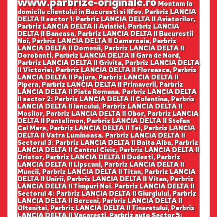
www.parbrize-originale.ro
Montam la
domicilu clientului in Bucuresti si Ilfov. Parbriz LANCIA
DELTA II sector 1: Parbriz LANCIA DELTA II Aviatorilor,
Parbriz LANCIA DELTA II Aviatiei, Parbriz LANCIA
DELTA II Baneasa, Parbriz LANCIA DELTA II Bucurestii
Noi, Parbriz LANCIA DELTA II Damaroaia, Parbriz
LANCIA DELTA II Domenii, Parbriz LANCIA DELTA II
Dorobanti, Parbriz LANCIA DELTA II Gara de Nord,
Parbriz LANCIA DELTA II Grivita, Parbriz LANCIA DELTA
II Victoriei, Parbriz LANCIA DELTA II Floreasca, Parbriz
LANCIA DELTA II Pajura, Parbriz LANCIA DELTA II
Pipera, Parbriz LANCIA DELTA II Primaverii, Parbriz
LANCIA DELTA II Piata Romana. Parbriz LANCIA DELTA
II sector 2: Parbriz LANCIA DELTA II Colentina, Parbriz
LANCIA DELTA II Iancului, Parbriz LANCIA DELTA II
Mosilor, Parbriz LANCIA DELTA II Obor, Parbriz LANCIA
DELTA II Pantelimon, Parbriz LANCIA DELTA II Stefan
Cel Mare, Parbriz LANCIA DELTA II Tei, Parbriz LANCIA
DELTA II Vatra Luminoasa. Parbriz LANCIA DELTA II
Sectorul 3: Parbriz LANCIA DELTA II Balta Alba, Parbriz
LANCIA DELTA II Centrul Civic, Parbriz LANCIA DELTA II
Dristor, Parbriz LANCIA DELTA II Dudesti, Parbriz
LANCIA DELTA II Lipscani, Parbriz LANCIA DELTA II
Muncii, Parbriz LANCIA DELTA II Titan, Parbriz LANCIA
DELTA II Unirii, Parbriz LANCIA DELTA II Vitan, Parbriz
LANCIA DELTA II Timpuri Noi. Parbriz LANCIA DELTA II
Sectorul 4: Parbriz LANCIA DELTA II Giurgiului, Parbriz
LANCIA DELTA II Berceni, Parbriz LANCIA DELTA II
Oltenitei, Parbriz LANCIA DELTA II Tineretului, Parbriz
LANCIA DELTA II Vacaresti. Parbriz auto Sector 5: