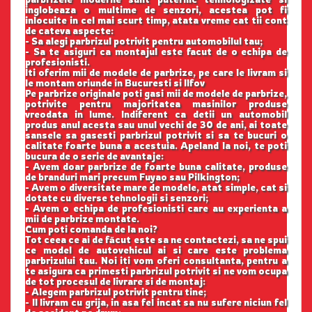
inglobeaza o multime de senzori, acestea pot fi
inlocuite in cel mai scurt timp, atata vreme cat tii cont
de cateva aspecte:
- Sa alegi parbrizul potrivit pentru automobilul tau;
- Sa te asiguri ca montajul este facut de o echipa de
profesionisti.
Iti oferim mii de modele de parbrize, pe care le livram si
le montam oriunde in Bucuresti si Ilfov
Pe parbrize originale poti gasi mii de modele de parbrize,
potrivite pentru majoritatea masinilor produse
vreodata in lume. Indiferent ca detii un automobil
produs anul acesta sau unul vechi de 30 de ani, ai toate
sansele sa gasesti parbrizul potrivit si sa te bucuri o
calitate foarte buna a acestuia. Apeland la noi, te poti
bucura de o serie de avantaje:
- Avem doar parbrize de foarte buna calitate, produse
de branduri mari precum Fuyao sau Pilkington;
- Avem o diversitate mare de modele, atat simple, cat si
dotate cu diverse tehnologii si senzori;
- Avem o echipa de profesionisti care au experienta a
mii de parbrize montate.
Cum poti comanda de la noi?
Tot ceea ce ai de făcut este sa ne contactezi, sa ne spui
ce model de autovehicul ai si care este problema
parbrizului tau. Noi iti vom oferi consultanta, pentru a
te asigura ca primesti parbrizul potrivit si ne vom ocupa
de tot procesul de livrare si de montaj:
- Alegem parbrizul potrivit pentru tine;
- Il livram cu grija, in asa fel incat sa nu sufere niciun fel