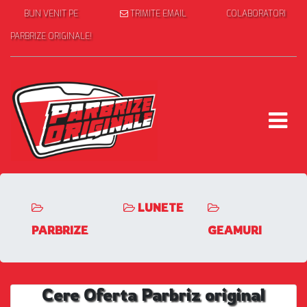
BUN VENIT PE
TRIMITE EMAIL
COLABORATORI
PARBRIZE ORIGINALE!
LUNETE
PARBRIZE
GEAMURI
Cere Oferta Parbriz original