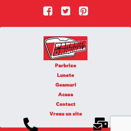
Parbrize
Lunete
Geamuri
Acasa
Contact
Vreau un site