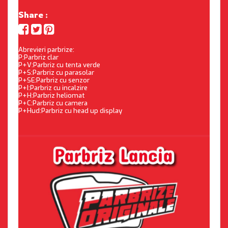
Share :
Abrevieri parbrize:
P:Parbriz clar
P+V:Parbriz cu tenta verde
P+S:Parbriz cu parasolar
P+SE:Parbriz cu senzor
P+I:Parbriz cu incalzire
P+H:Parbriz heliomat
P+C:Parbriz cu camera
P+Hud:Parbriz cu head up display