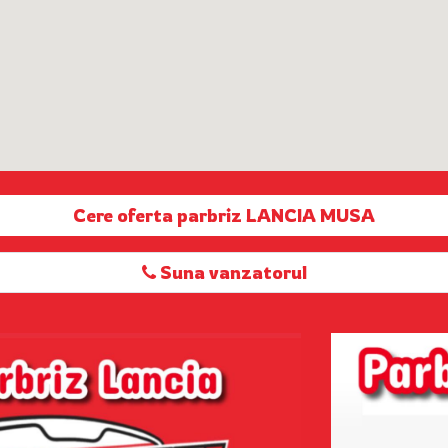
Cere oferta parbriz LANCIA MUSA
Suna vanzatorul