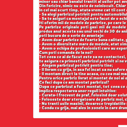
minor sau chiar banalul trantit al usilor pot a
Din fericire, nimic nu este de neinlocuit. Chi
in cel mai scurt timp, atata vreme cat tii cont
- Sa alegi parbrizul potrivit pentru automobilul
- Sa te asiguri ca montajul este facut de o ech
Iti oferim mii de modele de parbrize, pe care le
Pe parbrize originale poti gasi mii de modele
produs anul acesta sau unul vechi de 30 de ani,
poti bucura de o serie de avantaje:
- Avem doar parbrize de foarte buna calitate,
- Avem o diversitate mare de modele, atat simp
- Avem o echipa de profesionisti care au exper
Cum poti comanda de la noi?
Tot ceea ce ai de făcut este sa ne contactezi, 
te asigura ca primesti parbrizul potrivit si ne
- Alegem parbrizul potrivit pentru tine;
- Il livram cu grija, in asa fel incat sa nu sufer
- Il montam direct la tine acasa, cu cea mai ma
Pentru orice parbriz livrat si montat de noi ai o
Ce faci dupa ce am montat parbrizul?
Dupa ce parbrizul a fost montat, tot ceea ce ai 
implica respectarea unor reguli intuitive:
- Curata-l frecvent de praf, folosind doar solu
- Foloseste doar stergatoare de parbriz moi, c
- Nu tranti usile masinii, deoarece trepidatiile
- Condu cu grija, mai ales in zonele in care drum