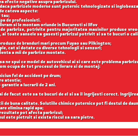
vea efecte negative asupra parbrizului.
ar daca parbrizele moderne sunt puternic tehnologizate si inglobeaza
 de cateva aspecte:
 tau;
ipa de profesionisti.
 livram si le montam oriunde in Bucuresti si Ilfov
 de parbrize, potrivite pentru majoritatea masinilor produse vreo
 ai toate sansele sa gasesti parbrizul potrivit si sa te bucuri o cal
 produse de branduri mari precum Fuyao sau Pilkington;
le, cat si dotate cu diverse tehnologii si senzori;
ienta a mii de parbrize montate.
sa ne spui ce model de autovehicul ai si care este problema parbrizu
 vom ocupa de tot procesul de livrare si de montaj:
e niciun fel de accident pe drum;
re atentie;
 garantie a lucrarii de 2 ani.
de facut este sa te bucuri de el si sa il ingrijesti corect. Ingrijir
tii de buna calitate. Solutiile chimice puternice pot fi destul de dau
are elimina rapid apa;
 rezultate pot afecta parbrizul;
ul este pietruit si exista riscul sa sara pietre.