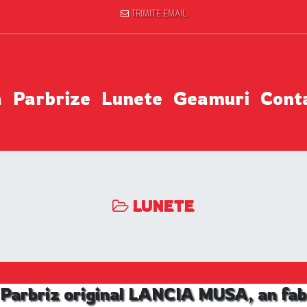
TRIMITE EMAIL
a
Parbrize
Lunete
Geamuri
Cont
LUNETE
 Parbriz original LANCIA MUSA, an fab