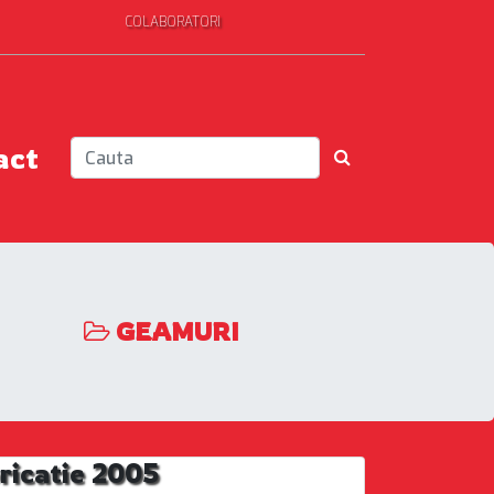
COLABORATORI
act
GEAMURI
ricatie 2005