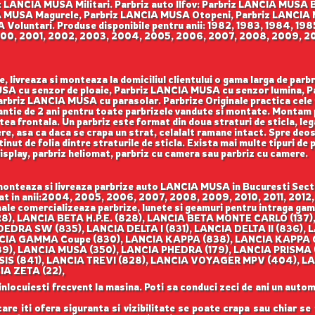
 LANCIA MUSA Militari. Parbriz auto Ilfov: Parbriz LANCIA MUSA 
A MUSA Magurele, Parbriz LANCIA MUSA Otopeni, Parbriz LANCIA
oluntari. Produse disponibile pentru anii: 1982, 1983, 1984, 1985
000, 2001, 2002, 2003, 2004, 2005, 2006, 2007, 2008, 2009, 2010
 livreaza si monteaza la domiciliul clientului o gama larga de par
SA cu senzor de ploaie, Parbriz LANCIA MUSA cu senzor lumina, P
riz LANCIA MUSA cu parasolar. Parbrize Originale practica cele mai
rantie de 2 ani pentru toate parbrizele vandute si montate. Montam pa
rtea frontala. Un parbriz este format din doua straturi de sticla, le
re, asa ca daca se crapa un strat, celalalt ramane intact. Spre deos
tinut de folia dintre straturile de sticla. Exista mai multe tipuri de 
display, parbriz heliomat, parbriz cu camera sau parbriz cu camere.
onteaza si livreaza parbrize auto LANCIA MUSA in Bucuresti Sector
icat in anii:2004, 2005, 2006, 2007, 2008, 2009, 2010, 2011, 20
nale comercializeaza parbrize, lunete si geamuri pentru intraga g
8), LANCIA BETA H.P.E. (828), LANCIA BETA MONTE CARLO (137)
DEDRA SW (835), LANCIA DELTA I (831), LANCIA DELTA II (836), 
ANCIA GAMMA Coupe (830), LANCIA KAPPA (838), LANCIA KAPPA 
9), LANCIA MUSA (350), LANCIA PHEDRA (179), LANCIA PRISMA
IS (841), LANCIA TREVI (828), LANCIA VOYAGER MPV (404), LAN
IA ZETA (22),
 inlocuiesti frecvent la masina. Poti sa conduci zeci de ani un autom
care iti ofera siguranta si vizibilitate se poate crapa sau chiar se