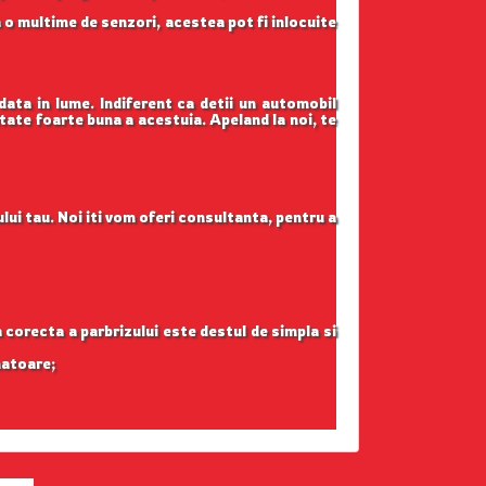
 o multime de senzori, acestea pot fi inlocuite
data in lume. Indiferent ca detii un automobil
itate foarte buna a acestuia. Apeland la noi, te
lui tau. Noi iti vom oferi consultanta, pentru a
ea corecta a parbrizului este destul de simpla si
natoare;