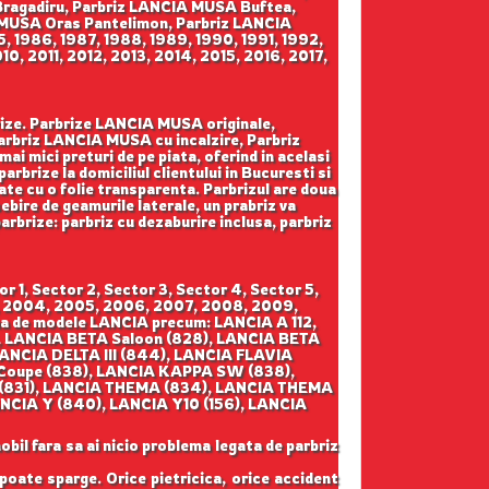
Bragadiru, Parbriz LANCIA MUSA Buftea,
 MUSA Oras Pantelimon, Parbriz LANCIA
, 1986, 1987, 1988, 1989, 1990, 1991, 1992,
, 2011, 2012, 2013, 2014, 2015, 2016, 2017,
brize. Parbrize LANCIA MUSA originale,
arbriz LANCIA MUSA cu incalzire, Parbriz
 mici preturi de pe piata, oferind in acelasi
rbrize la domiciliul clientului in Bucuresti si
gate cu o folie transparenta. Parbrizul are doua
ebire de geamurile laterale, un prabriz va
parbrize: parbriz cu dezaburire inclusa, parbriz
 1, Sector 2, Sector 3, Sector 4, Sector 5,
12, 2004, 2005, 2006, 2007, 2008, 2009,
ama de modele LANCIA precum: LANCIA A 112,
, LANCIA BETA Saloon (828), LANCIA BETA
LANCIA DELTA III (844), LANCIA FLAVIA
Coupe (838), LANCIA KAPPA SW (838),
 (831), LANCIA THEMA (834), LANCIA THEMA
CIA Y (840), LANCIA Y10 (156), LANCIA
obil fara sa ai nicio problema legata de parbriz
 poate sparge. Orice pietricica, orice accident