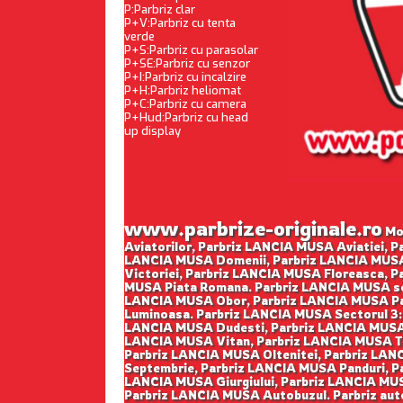
P:Parbriz clar
P+V:Parbriz cu tenta
verde
P+S:Parbriz cu parasolar
P+SE:Parbriz cu senzor
P+I:Parbriz cu incalzire
P+H:Parbriz heliomat
P+C:Parbriz cu camera
P+Hud:Parbriz cu head
up display
www.parbrize-originale.ro
Mon
Aviatorilor, Parbriz LANCIA MUSA Aviatiei,
LANCIA MUSA Domenii, Parbriz LANCIA MUSA 
Victoriei, Parbriz LANCIA MUSA Floreasca, 
MUSA Piata Romana. Parbriz LANCIA MUSA sec
LANCIA MUSA Obor, Parbriz LANCIA MUSA Pan
Luminoasa. Parbriz LANCIA MUSA Sectorul 3:
LANCIA MUSA Dudesti, Parbriz LANCIA MUSA L
LANCIA MUSA Vitan, Parbriz LANCIA MUSA Tim
Parbriz LANCIA MUSA Oltenitei, Parbriz LANC
Septembrie, Parbriz LANCIA MUSA Panduri, P
LANCIA MUSA Giurgiului, Parbriz LANCIA MUS
Parbriz LANCIA MUSA Autobuzul. Parbriz aut