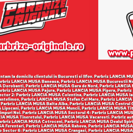
tam la domicilu clientului in Bucuresti si Ilfov. Parbriz LANCIA 
 Parbriz LANCIA MUSA Baneasa, Parbriz LANCIA MUSA Bucurestii N
Dorobanti, Parbriz LANCIA MUSA Gara de Nord, Parbriz LANCIA 
Parbriz LANCIA MUSA Pajura, Parbriz LANCIA MUSA Pipera, Parbri
tor 2: Parbriz LANCIA MUSA Colentina, Parbriz LANCIA MUSA Ian
telimon, Parbriz LANCIA MUSA Stefan Cel Mare, Parbriz LANCIA
 Parbriz LANCIA MUSA Balta Alba, Parbriz LANCIA MUSA Centrul Ci
ipscani, Parbriz LANCIA MUSA Muncii, Parbriz LANCIA MUSA Tita
puri Noi. Parbriz LANCIA MUSA Sectorul 4: Parbriz LANCIA MUSA
IA MUSA Tineretului, Parbriz LANCIA MUSA Vacaresti. Parbriz au
arbriz LANCIA MUSA Cotroceni, Parbriz LANCIA MUSA Dealul Spiri
A Ferentari, Parbriz LANCIA MUSA Rahova, Parbriz LANCIA MUSA
o Sector 6: Parbriz LANCIA MUSA Crangasi, Parbriz LANCIA MUSA