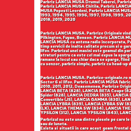
Parbriz LANCIA MUSA Drumul Taberei, Parbriz
Parbriz LANCIA MUSA Chitila, Parbriz LANCI
MUSA Popesti Leordeni, Parbriz LANCIA MUSA V
1993, 1994, 1995, 1996, 1997, 1998, 1999, 2
2018, 2019, 2020
Parbriz LANCIA MUSA. Parbrize Originale vinde,
Pilkington, Fuyao, Benson. Parbriz LANCIA MU
LANCIA MUSA cu antena radio incorporata, Parb
timp servicii de inalta calitate precum si o ga
Ilfov. Parbrizul unei masini este geamul din pa
straturi pentru ca este cel mai expus la sparge
ramane la locul sau chiar daca se sparge, fiind 
cu senzor, parbriz simplu, parbriz cu head-up 
Parbriz LANCIA MUSA. Parbrize-originale.ro m
Sector 6 si Ilfov. Parbriz LANCIA MUSA fabr
2010, 2011, 2012, Deasemenea, Parbrize Origi
LANCIA BETA (828), LANCIA BETA Coupe (82
Spider (828), LANCIA DEDRA (835), LANCIA 
Convertible (JS), LANCIA GAMMA (830), L
LANCIA LYBRA (839), LANCIA LYBRA SW (83
(LX), LANCIA THEMA SW (834), LANCIA THES
YPSILON (312), LANCIA YPSILON (843), LANC
Parbrizul nu este una dintre piesele pe care le
sau de luneta.
Exista si situatii in care acest geam frontal 