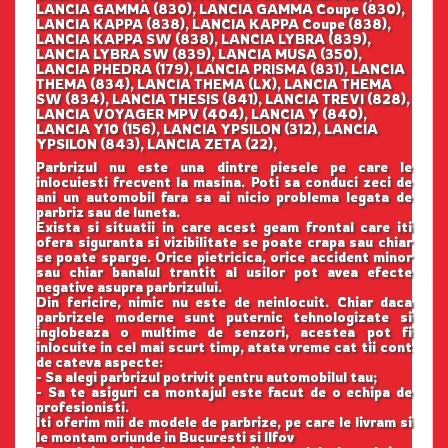
LANCIA GAMMA (830), LANCIA GAMMA Coupe (830),
LANCIA KAPPA (838), LANCIA KAPPA Coupe (838),
LANCIA KAPPA SW (838), LANCIA LYBRA (839),
LANCIA LYBRA SW (839), LANCIA MUSA (350),
LANCIA PHEDRA (179), LANCIA PRISMA (831), LANCIA
THEMA (834), LANCIA THEMA (LX), LANCIA THEMA
SW (834), LANCIA THESIS (841), LANCIA TREVI (828),
LANCIA VOYAGER MPV (404), LANCIA Y (840),
LANCIA Y10 (156), LANCIA YPSILON (312), LANCIA
YPSILON (843), LANCIA ZETA (22),
Parbrizul nu este una dintre piesele pe care le
inlocuiesti frecvent la masina. Poti sa conduci zeci de
ani un automobil fara sa ai nicio problema legata de
parbriz sau de luneta.
Exista si situatii in care acest geam frontal care iti
ofera siguranta si vizibilitate se poate crapa sau chiar
se poate sparge. Orice pietricica, orice accident minor
sau chiar banalul trantit al usilor pot avea efecte
negative asupra parbrizului.
Din fericire, nimic nu este de neinlocuit. Chiar daca
parbrizele moderne sunt puternic tehnologizate si
inglobeaza o multime de senzori, acestea pot fi
inlocuite in cel mai scurt timp, atata vreme cat tii cont
de cateva aspecte:
- Sa alegi parbrizul potrivit pentru automobilul tau;
- Sa te asiguri ca montajul este facut de o echipa de
profesionisti.
Iti oferim mii de modele de parbrize, pe care le livram si
le montam oriunde in Bucuresti si Ilfov