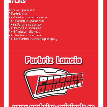
Abrevieri parbrize:
P:Parbriz clar
P+V:Parbriz cu tenta verde
P+S:Parbriz cu parasolar
P+SE:Parbriz cu senzor
P+I:Parbriz cu incalzire
P+H:Parbriz heliomat
P+C:Parbriz cu camera
P+Hud:Parbriz cu head up display