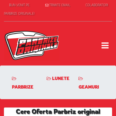
BUN VENIT PE
TRIMITE EMAIL
COLABORATORI
PARBRIZE ORIGINALE!
LUNETE
PARBRIZE
GEAMURI
Cere Oferta Parbriz original