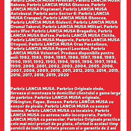
Parbriz LANCIA MUSA Ferentari, Parbriz LANCIA MUSA
Rahova, Parbriz LANCIA MUSA Ghencea, Parbriz
LANCIA MUSA Pieptanari, Parbriz LANCIA MUSA
Autobuzul. Parbriz auto Sector 6: Parbriz LANCIA
MUSA Crangasi, Parbriz LANCIA MUSA Ghencea,
Parbriz LANCIA MUSA Giulesti, Parbriz LANCIA MUSA
Drumul Taberei, Parbriz LANCIA MUSA Militari. Parbriz
auto Ilfov: Parbriz LANCIA MUSA Bragadiru, Parbriz
LANCIA MUSA Buftea, Parbriz LANCIA MUSA Chitila,
Parbriz LANCIA MUSA Magurele, Parbriz LANCIA MUSA
Otopeni, Parbriz LANCIA MUSA Oras Pantelimon,
Parbriz LANCIA MUSA Popesti Leordeni, Parbriz
LANCIA MUSA Voluntari. Produse disponibile pentru
anii: 1982, 1983, 1984, 1985, 1986, 1987, 1988, 1989,
1990, 1991, 1992, 1993, 1994, 1995, 1996, 1997, 1998,
1999, 2000, 2001, 2002, 2003, 2004, 2005, 2006,
2007, 2008, 2009, 2010, 2011, 2012, 2013, 2014, 2015,
2016, 2017, 2018, 2019, 2020
Parbriz LANCIA MUSA. Parbrize Originale vinde,
livreaza si monteaza la domiciliul clientului o gama larga
de parbrize. Parbrize LANCIA MUSA originale,
Pilkington, Fuyao, Benson. Parbriz LANCIA MUSA cu
senzor de ploaie, Parbriz LANCIA MUSA cu senzor
lumina, Parbriz LANCIA MUSA cu incalzire, Parbriz
LANCIA MUSA cu antena radio incorporata, Parbriz
LANCIA MUSA cu parasolar. Parbrize Originale practica
cele mai mici preturi de pe piata, oferind in acelasi timp
servicii de inalta calitate precum si o garantie de 2 ani