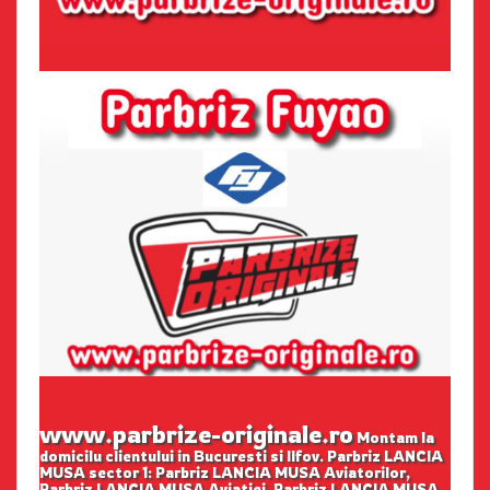
www.parbrize-originale.ro
Montam la
domicilu clientului in Bucuresti si Ilfov. Parbriz LANCIA
MUSA sector 1: Parbriz LANCIA MUSA Aviatorilor,
Parbriz LANCIA MUSA Aviatiei, Parbriz LANCIA MUSA