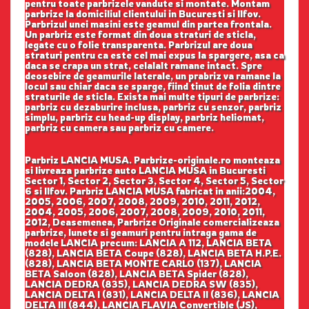
pentru toate parbrizele vandute si montate. Montam
parbrize la domiciliul clientului in Bucuresti si Ilfov.
Parbrizul unei masini este geamul din partea frontala.
Un parbriz este format din doua straturi de sticla,
legate cu o folie transparenta. Parbrizul are doua
straturi pentru ca este cel mai expus la spargere, asa ca
daca se crapa un strat, celalalt ramane intact. Spre
deosebire de geamurile laterale, un prabriz va ramane la
locul sau chiar daca se sparge, fiind tinut de folia dintre
straturile de sticla. Exista mai multe tipuri de parbrize:
parbriz cu dezaburire inclusa, parbriz cu senzor, parbriz
simplu, parbriz cu head-up display, parbriz heliomat,
parbriz cu camera sau parbriz cu camere.
Parbriz LANCIA MUSA. Parbrize-originale.ro monteaza
si livreaza parbrize auto LANCIA MUSA in Bucuresti
Sector 1, Sector 2, Sector 3, Sector 4, Sector 5, Sector
6 si Ilfov. Parbriz LANCIA MUSA fabricat in anii:2004,
2005, 2006, 2007, 2008, 2009, 2010, 2011, 2012,
2004, 2005, 2006, 2007, 2008, 2009, 2010, 2011,
2012, Deasemenea, Parbrize Originale comercializeaza
parbrize, lunete si geamuri pentru intraga gama de
modele LANCIA precum: LANCIA A 112, LANCIA BETA
(828), LANCIA BETA Coupe (828), LANCIA BETA H.P.E.
(828), LANCIA BETA MONTE CARLO (137), LANCIA
BETA Saloon (828), LANCIA BETA Spider (828),
LANCIA DEDRA (835), LANCIA DEDRA SW (835),
LANCIA DELTA I (831), LANCIA DELTA II (836), LANCIA
DELTA III (844), LANCIA FLAVIA Convertible (JS),