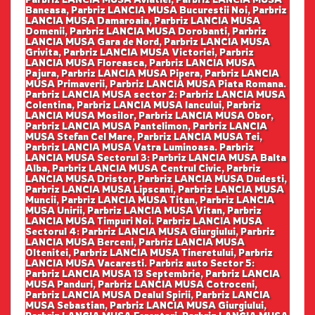
Baneasa, Parbriz LANCIA MUSA Bucurestii Noi, Parbriz
LANCIA MUSA Damaroaia, Parbriz LANCIA MUSA
Domenii, Parbriz LANCIA MUSA Dorobanti, Parbriz
LANCIA MUSA Gara de Nord, Parbriz LANCIA MUSA
Grivita, Parbriz LANCIA MUSA Victoriei, Parbriz
LANCIA MUSA Floreasca, Parbriz LANCIA MUSA
Pajura, Parbriz LANCIA MUSA Pipera, Parbriz LANCIA
MUSA Primaverii, Parbriz LANCIA MUSA Piata Romana.
Parbriz LANCIA MUSA sector 2: Parbriz LANCIA MUSA
Colentina, Parbriz LANCIA MUSA Iancului, Parbriz
LANCIA MUSA Mosilor, Parbriz LANCIA MUSA Obor,
Parbriz LANCIA MUSA Pantelimon, Parbriz LANCIA
MUSA Stefan Cel Mare, Parbriz LANCIA MUSA Tei,
Parbriz LANCIA MUSA Vatra Luminoasa. Parbriz
LANCIA MUSA Sectorul 3: Parbriz LANCIA MUSA Balta
Alba, Parbriz LANCIA MUSA Centrul Civic, Parbriz
LANCIA MUSA Dristor, Parbriz LANCIA MUSA Dudesti,
Parbriz LANCIA MUSA Lipscani, Parbriz LANCIA MUSA
Muncii, Parbriz LANCIA MUSA Titan, Parbriz LANCIA
MUSA Unirii, Parbriz LANCIA MUSA Vitan, Parbriz
LANCIA MUSA Timpuri Noi. Parbriz LANCIA MUSA
Sectorul 4: Parbriz LANCIA MUSA Giurgiului, Parbriz
LANCIA MUSA Berceni, Parbriz LANCIA MUSA
Oltenitei, Parbriz LANCIA MUSA Tineretului, Parbriz
LANCIA MUSA Vacaresti. Parbriz auto Sector 5:
Parbriz LANCIA MUSA 13 Septembrie, Parbriz LANCIA
MUSA Panduri, Parbriz LANCIA MUSA Cotroceni,
Parbriz LANCIA MUSA Dealul Spirii, Parbriz LANCIA
MUSA Sebastian, Parbriz LANCIA MUSA Giurgiului,