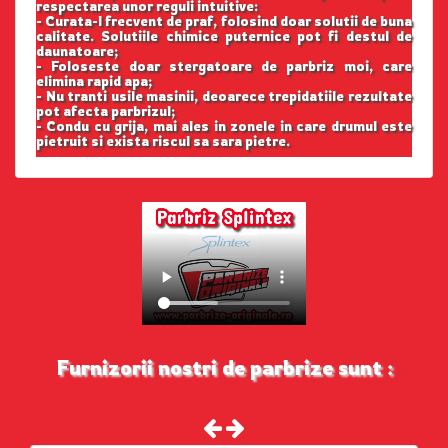
respectarea unor reguli intuitive:
- Curata-l frecvent de praf, folosind doar solutii de buna
calitate. Solutiile chimice puternice pot fi destul de
daunatoare;
- Foloseste doar stergatoare de parbriz moi, care
elimina rapid apa;
- Nu tranti usile masinii, deoarece trepidatiile rezultate
pot afecta parbrizul;
- Condu cu grija, mai ales in zonele in care drumul este
pietruit si exista riscul sa sara pietre.
Furnizorii nostri de parbrize sunt :