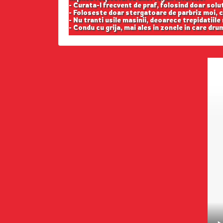
- Curata-l frecvent de praf, folosind doar solu
- Foloseste doar stergatoare de parbriz moi, c
- Nu tranti usile masinii, deoarece trepidatiile
- Condu cu grija, mai ales in zonele in care drum