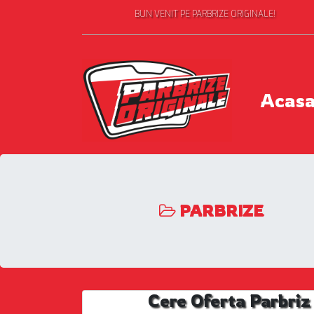
BUN VENIT PE PARBRIZE ORIGINALE!
Acas
PARBRIZE
Cere Oferta Parbri