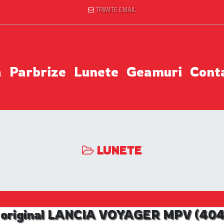
TRIMITE EMAIL
a
Parbrize
Lunete
Geamuri
Cont
LUNETE
z original LANCIA VOYAGER MPV (404),