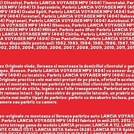
 Oltenitei, Parbriz LANCIA VOYAGER MPV (404) Tineretului, P
YAGER MPV (404) 13 Septembrie, Parbriz LANCIA VOYAGER MPV (
MPV (404) Dealul Spirii, Parbriz LANCIA VOYAGER MPV (404) S
 MPV (404) Ferentari, Parbriz LANCIA VOYAGER MPV (404) Raho
 Pieptanari, Parbriz LANCIA VOYAGER MPV (404) Autobuzul. Par
CIA VOYAGER MPV (404) Ghencea, Parbriz LANCIA VOYAGER MPV 
OYAGER MPV (404) Militari. Parbriz auto Ilfov: Parbriz LANCIA 
 LANCIA VOYAGER MPV (404) Chitila, Parbriz LANCIA VOYAGER 
A VOYAGER MPV (404) Oras Pantelimon, Parbriz LANCIA VOYAGER
 disponibile pentru anii: 1982, 1983, 1984, 1985, 1986, 1987, 19
002, 2003, 2004, 2005, 2006, 2007, 2008, 2009, 2010, 2011, 2012
iginale vinde, livreaza si monteaza la domiciliul clientului o ga
Fuyao, Benson. Parbriz LANCIA VOYAGER MPV (404) cu senzor de
PV (404) cu incalzire, Parbriz LANCIA VOYAGER MPV (404) cu an
nale practica cele mai mici preturi de pe piata, oferind in acelasi 
te si montate. Montam parbrize la domiciliul clientului in Bucuresti 
a straturi de sticla, legate cu o folie transparenta. Parbrizul are d
lt ramane intact. Spre deosebire de geamurile laterale, un prabriz v
. Exista mai multe tipuri de parbrize: parbriz cu dezaburire inclusa, p
camera sau parbriz cu camere.
-originale.ro monteaza si livreaza parbrize auto LANCIA VOYAGER
ov. Parbriz LANCIA VOYAGER MPV (404) fabricat in anii:2011, 2012,
 pentru intraga gama de modele LANCIA precum: LANCIA A 112, LA
NTE CARLO (137), LANCIA BETA Saloon (828), LANCIA BETA Spide
CIA DELTA II (836), LANCIA DELTA III (844), LANCIA FLAVIA Con