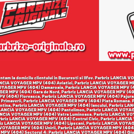
tam la domicilu clientului in Bucuresti si Ilfov. Parbriz LANCIA
ANCIA VOYAGER MPV (404) Aviatiei, Parbriz LANCIA VOYAGER M
 VOYAGER MPV (404) Damaroaia, Parbriz LANCIA VOYAGER MPV (
GER MPV (404) Gara de Nord, Parbriz LANCIA VOYAGER MPV (40
MPV (404) Floreasca, Parbriz LANCIA VOYAGER MPV (404) Pajur
 Primaverii, Parbriz LANCIA VOYAGER MPV (404) Piata Romana.
tina, Parbriz LANCIA VOYAGER MPV (404) Iancului, Parbriz LA
ANCIA VOYAGER MPV (404) Pantelimon, Parbriz LANCIA VOYAGER
NCIA VOYAGER MPV (404) Vatra Luminoasa. Parbriz LANCIA VOY
briz LANCIA VOYAGER MPV (404) Centrul Civic, Parbriz LANCIA
z LANCIA VOYAGER MPV (404) Lipscani, Parbriz LANCIA VOYAGE
 VOYAGER MPV (404) Unirii, Parbriz LANCIA VOYAGER MPV (404
R MPV (404) Sectorul 4: Parbriz LANCIA VOYAGER MPV (404) Giu