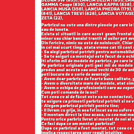
GAMMA Coupe (830), LANCIA KAPPA (838), 
LANCIA MUSA (350), LANCIA PHEDRA (179),
(841), LANCIA TREVI (828), LANCIA VOYAGER
ZETA (22),
Parbrizul nu este una dintre piesele pe care le
sau de luneta.
Exista si situatii in care acest geam frontal 
minor sau chiar banalul trantit al usilor pot a
Din fericire, nimic nu este de neinlocuit. Chi
in cel mai scurt timp, atata vreme cat tii cont
- Sa alegi parbrizul potrivit pentru automobilul
- Sa te asiguri ca montajul este facut de o ech
Iti oferim mii de modele de parbrize, pe care le
Pe parbrize originale poti gasi mii de modele
produs anul acesta sau unul vechi de 30 de ani,
poti bucura de o serie de avantaje:
- Avem doar parbrize de foarte buna calitate,
- Avem o diversitate mare de modele, atat simp
- Avem o echipa de profesionisti care au exper
Cum poti comanda de la noi?
Tot ceea ce ai de făcut este sa ne contactezi, 
te asigura ca primesti parbrizul potrivit si ne
- Alegem parbrizul potrivit pentru tine;
- Il livram cu grija, in asa fel incat sa nu sufer
- Il montam direct la tine acasa, cu cea mai ma
Pentru orice parbriz livrat si montat de noi ai o
Ce faci dupa ce am montat parbrizul?
Dupa ce parbrizul a fost montat, tot ceea ce ai 
implica respectarea unor reguli intuitive: