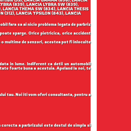
LYBRA (839), LANCIA LYBRA SW (839),
), LANCIA THEMA SW (834), LANCIA THESIS
N (312), LANCIA YPSILON (843), LANCIA
obil fara sa ai nicio problema legata de parbriz
 poate sparge. Orice pietricica, orice accident
 o multime de senzori, acestea pot fi inlocuite
data in lume. Indiferent ca detii un automobil
itate foarte buna a acestuia. Apeland la noi, te
lui tau. Noi iti vom oferi consultanta, pentru a
ea corecta a parbrizului este destul de simpla si