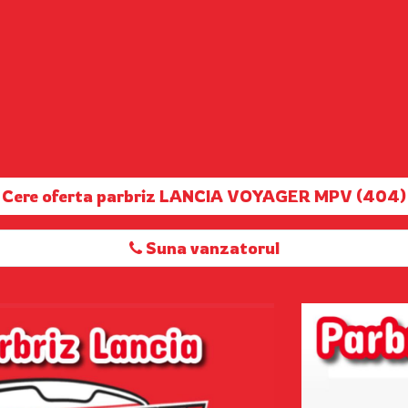
Cere oferta parbriz LANCIA VOYAGER MPV (404)
Suna vanzatorul