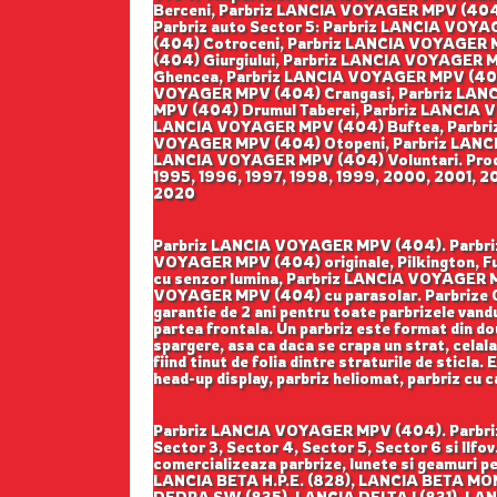
Berceni, Parbriz LANCIA VOYAGER MPV (404)
Parbriz auto Sector 5: Parbriz LANCIA VO
(404) Cotroceni, Parbriz LANCIA VOYAGER 
(404) Giurgiului, Parbriz LANCIA VOYAGER
Ghencea, Parbriz LANCIA VOYAGER MPV (404)
VOYAGER MPV (404) Crangasi, Parbriz LAN
MPV (404) Drumul Taberei, Parbriz LANCIA V
LANCIA VOYAGER MPV (404) Buftea, Parbriz
VOYAGER MPV (404) Otopeni, Parbriz LANCI
LANCIA VOYAGER MPV (404) Voluntari. Produse
1995, 1996, 1997, 1998, 1999, 2000, 2001, 2
2020
Parbriz LANCIA VOYAGER MPV (404). Parbrize Or
VOYAGER MPV (404) originale, Pilkington, 
cu senzor lumina, Parbriz LANCIA VOYAGER M
VOYAGER MPV (404) cu parasolar. Parbrize Origi
garantie de 2 ani pentru toate parbrizele vandu
partea frontala. Un parbriz este format din dou
spargere, asa ca daca se crapa un strat, celala
fiind tinut de folia dintre straturile de sticla
head-up display, parbriz heliomat, parbriz cu 
Parbriz LANCIA VOYAGER MPV (404). Parbrize
Sector 3, Sector 4, Sector 5, Sector 6 si Ilf
comercializeaza parbrize, lunete si geamuri
LANCIA BETA H.P.E. (828), LANCIA BETA MO
DEDRA SW (835), LANCIA DELTA I (831), LAN