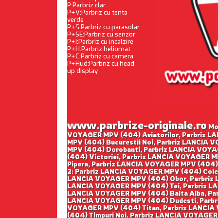
P:Parbriz clar
P+V:Parbriz cu tenta
verde
P+S:Parbriz cu parasolar
P+SE:Parbriz cu senzor
P+I:Parbriz cu incalzire
P+H:Parbriz heliomat
P+C:Parbriz cu camera
P+Hud:Parbriz cu head
up display
www.parbrize-originale.ro
Mon
VOYAGER MPV (404) Aviatorilor, Parbriz L
MPV (404) Bucurestii Noi, Parbriz LANCIA
MPV (404) Dorobanti, Parbriz LANCIA VOYA
(404) Victoriei, Parbriz LANCIA VOYAGER 
Pipera, Parbriz LANCIA VOYAGER MPV (404)
2: Parbriz LANCIA VOYAGER MPV (404) Colen
LANCIA VOYAGER MPV (404) Obor, Parbriz L
LANCIA VOYAGER MPV (404) Tei, Parbriz LA
LANCIA VOYAGER MPV (404) Balta Alba, Par
LANCIA VOYAGER MPV (404) Dudesti, Parbri
VOYAGER MPV (404) Titan, Parbriz LANCIA
(404) Timpuri Noi. Parbriz LANCIA VOYAGE