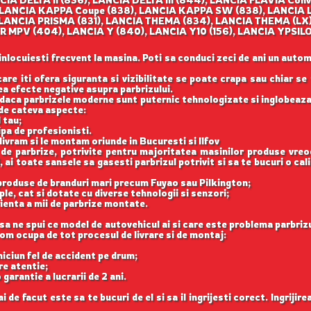
LANCIA KAPPA Coupe (838), LANCIA KAPPA SW (838), LANCIA 
 LANCIA PRISMA (831), LANCIA THEMA (834), LANCIA THEMA (LX
 MPV (404), LANCIA Y (840), LANCIA Y10 (156), LANCIA YPSILO
 inlocuiesti frecvent la masina. Poti sa conduci zeci de ani un autom
care iti ofera siguranta si vizibilitate se poate crapa sau chiar se
vea efecte negative asupra parbrizului.
ar daca parbrizele moderne sunt puternic tehnologizate si inglobeaza
 de cateva aspecte:
 tau;
ipa de profesionisti.
 livram si le montam oriunde in Bucuresti si Ilfov
 de parbrize, potrivite pentru majoritatea masinilor produse vreo
 ai toate sansele sa gasesti parbrizul potrivit si sa te bucuri o cal
 produse de branduri mari precum Fuyao sau Pilkington;
le, cat si dotate cu diverse tehnologii si senzori;
ienta a mii de parbrize montate.
sa ne spui ce model de autovehicul ai si care este problema parbrizu
 vom ocupa de tot procesul de livrare si de montaj:
e niciun fel de accident pe drum;
re atentie;
 garantie a lucrarii de 2 ani.
de facut este sa te bucuri de el si sa il ingrijesti corect. Ingrijir