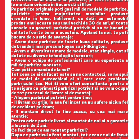
le montam oriunde in Bucuresti si Ilfov
Pe parbrize originale poti gasi mii de modele de parbrize,
potrivite pentru majoritatea masinilor produse
vreodata in lume. Indiferent ca detii un automobil
produs anul acesta sau unul vechi de 30 de ani, ai toate
sansele sa gasesti parbrizul potrivit si sa te bucuri o
calitate foarte buna a acestuia. Apeland la noi, te poti
bucura de o serie de avantaje:
- Avem doar parbrize de foarte buna calitate, produse
de branduri mari precum Fuyao sau Pilkington;
- Avem o diversitate mare de modele, atat simple, cat si
dotate cu diverse tehnologii si senzori;
- Avem o echipa de profesionisti care au experienta a
mii de parbrize montate.
Cum poti comanda de la noi?
Tot ceea ce ai de făcut este sa ne contactezi, sa ne spui
ce model de autovehicul ai si care este problema
parbrizului tau. Noi iti vom oferi consultanta, pentru a
te asigura ca primesti parbrizul potrivit si ne vom ocupa
de tot procesul de livrare si de montaj:
- Alegem parbrizul potrivit pentru tine;
- Il livram cu grija, in asa fel incat sa nu sufere niciun fel
de accident pe drum;
- Il montam direct la tine acasa, cu cea mai mare
atentie;
Pentru orice parbriz livrat si montat de noi ai o garantie
a lucrarii de 2 ani.
Ce faci dupa ce am montat parbrizul?
Dupa ce parbrizul a fost montat, tot ceea ce ai de facut