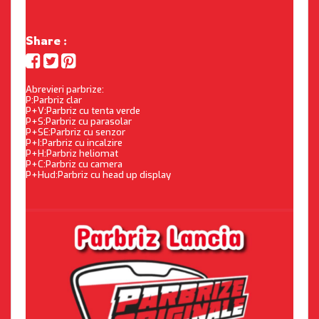
Share :
Abrevieri parbrize:
P:Parbriz clar
P+V:Parbriz cu tenta verde
P+S:Parbriz cu parasolar
P+SE:Parbriz cu senzor
P+I:Parbriz cu incalzire
P+H:Parbriz heliomat
P+C:Parbriz cu camera
P+Hud:Parbriz cu head up display