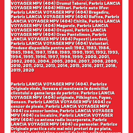
VOYAGER MPV (404) Drumul Taberei, Parbriz LANCIA
VOYAGER MPV (404) Militari. Parbriz auto Ilfov:
Parbriz LANCIA VOYAGER MPV (404) Bragadiru,
Parbriz LANCIA VOYAGER MPV (404) Buftea, Parbriz
LANCIA VOYAGER MPV (404) Chitila, Parbriz LANCIA
VOYAGER MPV (404) Magurele, Parbriz LANCIA
VOYAGER MPV (404) Otopeni, Parbriz LANCIA
VOYAGER MPV (404) Oras Pantelimon, Parbriz
LANCIA VOYAGER MPV (404) Popesti Leordeni,
Parbriz LANCIA VOYAGER MPV (404) Voluntari.
Produse disponibile pentru anii: 1982, 1983, 1984,
1985, 1986, 1987, 1988, 1989, 1990, 1991, 1992, 1993,
1994, 1995, 1996, 1997, 1998, 1999, 2000, 2001,
2002, 2003, 2004, 2005, 2006, 2007, 2008, 2009,
2010, 2011, 2012, 2013, 2014, 2015, 2016, 2017, 2018,
2019, 2020
Parbriz LANCIA VOYAGER MPV (404). Parbrize
Originale vinde, livreaza si monteaza la domiciliul
clientului o gama larga de parbrize. Parbrize LANCIA
VOYAGER MPV (404) originale, Pilkington, Fuyao,
Benson. Parbriz LANCIA VOYAGER MPV (404) cu
senzor de ploaie, Parbriz LANCIA VOYAGER MPV
(404) cu senzor lumina, Parbriz LANCIA VOYAGER
MPV (404) cu incalzire, Parbriz LANCIA VOYAGER
MPV (404) cu antena radio incorporata, Parbriz
LANCIA VOYAGER MPV (404) cu parasolar. Parbrize
Originale practica cele mai mici preturi de pe piata,