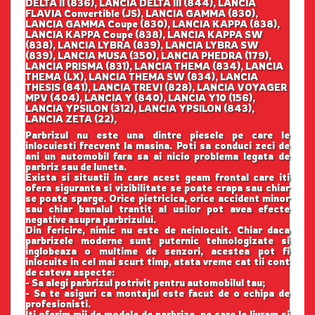
DELTA II (836), LANCIA DELTA III (844), LANCIA
FLAVIA Convertible (JS), LANCIA GAMMA (830),
LANCIA GAMMA Coupe (830), LANCIA KAPPA (838),
LANCIA KAPPA Coupe (838), LANCIA KAPPA SW
(838), LANCIA LYBRA (839), LANCIA LYBRA SW
(839), LANCIA MUSA (350), LANCIA PHEDRA (179),
LANCIA PRISMA (831), LANCIA THEMA (834), LANCIA
THEMA (LX), LANCIA THEMA SW (834), LANCIA
THESIS (841), LANCIA TREVI (828), LANCIA VOYAGER
MPV (404), LANCIA Y (840), LANCIA Y10 (156),
LANCIA YPSILON (312), LANCIA YPSILON (843),
LANCIA ZETA (22),
Parbrizul nu este una dintre piesele pe care le
inlocuiesti frecvent la masina. Poti sa conduci zeci de
ani un automobil fara sa ai nicio problema legata de
parbriz sau de luneta.
Exista si situatii in care acest geam frontal care iti
ofera siguranta si vizibilitate se poate crapa sau chiar
se poate sparge. Orice pietricica, orice accident minor
sau chiar banalul trantit al usilor pot avea efecte
negative asupra parbrizului.
Din fericire, nimic nu este de neinlocuit. Chiar daca
parbrizele moderne sunt puternic tehnologizate si
inglobeaza o multime de senzori, acestea pot fi
inlocuite in cel mai scurt timp, atata vreme cat tii cont
de cateva aspecte:
- Sa alegi parbrizul potrivit pentru automobilul tau;
- Sa te asiguri ca montajul este facut de o echipa de
profesionisti.
Iti oferim mii de modele de parbrize, pe care le livram si