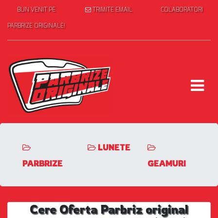
BUN VENIT PE
TRIMITE EMAIL
COLABORATORI
PARBRIZE ORIGINALE!
LUNETE
PARBRIZE
GEAMURI
Cere Oferta Parbriz original