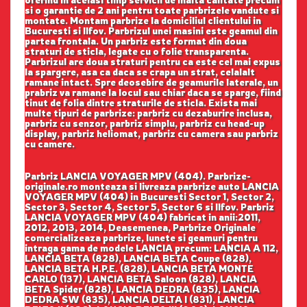
oferind in acelasi timp servicii de inalta calitate precum
si o garantie de 2 ani pentru toate parbrizele vandute si
montate. Montam parbrize la domiciliul clientului in
Bucuresti si Ilfov. Parbrizul unei masini este geamul din
partea frontala. Un parbriz este format din doua
straturi de sticla, legate cu o folie transparenta.
Parbrizul are doua straturi pentru ca este cel mai expus
la spargere, asa ca daca se crapa un strat, celalalt
ramane intact. Spre deosebire de geamurile laterale, un
prabriz va ramane la locul sau chiar daca se sparge, fiind
tinut de folia dintre straturile de sticla. Exista mai
multe tipuri de parbrize: parbriz cu dezaburire inclusa,
parbriz cu senzor, parbriz simplu, parbriz cu head-up
display, parbriz heliomat, parbriz cu camera sau parbriz
cu camere.
Parbriz LANCIA VOYAGER MPV (404). Parbrize-
originale.ro monteaza si livreaza parbrize auto LANCIA
VOYAGER MPV (404) in Bucuresti Sector 1, Sector 2,
Sector 3, Sector 4, Sector 5, Sector 6 si Ilfov. Parbriz
LANCIA VOYAGER MPV (404) fabricat in anii:2011,
2012, 2013, 2014, Deasemenea, Parbrize Originale
comercializeaza parbrize, lunete si geamuri pentru
intraga gama de modele LANCIA precum: LANCIA A 112,
LANCIA BETA (828), LANCIA BETA Coupe (828),
LANCIA BETA H.P.E. (828), LANCIA BETA MONTE
CARLO (137), LANCIA BETA Saloon (828), LANCIA
BETA Spider (828), LANCIA DEDRA (835), LANCIA
DEDRA SW (835), LANCIA DELTA I (831), LANCIA