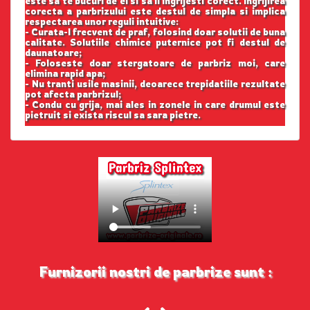
este sa te bucuri de el si sa il ingrijesti corect. Ingrijirea
corecta a parbrizului este destul de simpla si implica
respectarea unor reguli intuitive:
- Curata-l frecvent de praf, folosind doar solutii de buna
calitate. Solutiile chimice puternice pot fi destul de
daunatoare;
- Foloseste doar stergatoare de parbriz moi, care
elimina rapid apa;
- Nu tranti usile masinii, deoarece trepidatiile rezultate
pot afecta parbrizul;
- Condu cu grija, mai ales in zonele in care drumul este
pietruit si exista riscul sa sara pietre.
Furnizorii nostri de parbrize sunt :