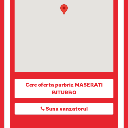
Cere oferta parbriz MASERATI
BITURBO
Suna vanzatorul