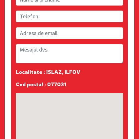
Localitate : ISLAZ, ILFOV
Cod postal : 077031