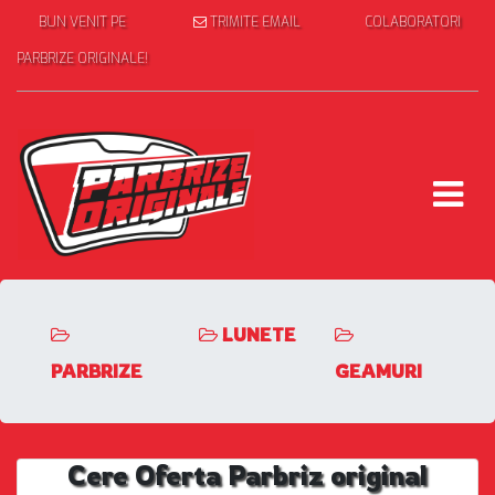
BUN VENIT PE
TRIMITE EMAIL
COLABORATORI
PARBRIZE ORIGINALE!
LUNETE
PARBRIZE
GEAMURI
Cere Oferta Parbriz original