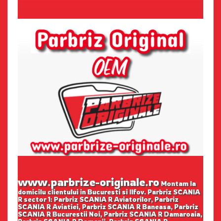
www.parbrize-originale.ro
Montam la
domicilu clientului in Bucuresti si Ilfov. Parbriz SCANIA
R sector 1: Parbriz SCANIA R Aviatorilor, Parbriz
SCANIA R Aviatiei, Parbriz SCANIA R Baneasa, Parbriz
SCANIA R Bucurestii Noi, Parbriz SCANIA R Damaroaia,