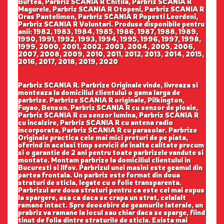
Buftea, Parbriz SCANIA R Chitila, Parbriz SCANIA R
Magurele, Parbriz SCANIA R Otopeni, Parbriz SCANIA R
Oras Pantelimon, Parbriz SCANIA R Popesti Leordeni,
Parbriz SCANIA R Voluntari. Produse disponibile pentru
anii: 1982, 1983, 1984, 1985, 1986, 1987, 1988, 1989,
1990, 1991, 1992, 1993, 1994, 1995, 1996, 1997, 1998,
1999, 2000, 2001, 2002, 2003, 2004, 2005, 2006,
2007, 2008, 2009, 2010, 2011, 2012, 2013, 2014, 2015,
2016, 2017, 2018, 2019, 2020
Parbriz SCANIA R. Parbrize Originale vinde, livreaza si
monteaza la domiciliul clientului o gama larga de
parbrize. Parbrize SCANIA R originale, Pilkington,
Fuyao, Benson. Parbriz SCANIA R cu senzor de ploaie,
Parbriz SCANIA R cu senzor lumina, Parbriz SCANIA R
cu incalzire, Parbriz SCANIA R cu antena radio
incorporata, Parbriz SCANIA R cu parasolar. Parbrize
Originale practica cele mai mici preturi de pe piata,
oferind in acelasi timp servicii de inalta calitate precum
si o garantie de 2 ani pentru toate parbrizele vandute si
montate. Montam parbrize la domiciliul clientului in
Bucuresti si Ilfov. Parbrizul unei masini este geamul din
partea frontala. Un parbriz este format din doua
straturi de sticla, legate cu o folie transparenta.
Parbrizul are doua straturi pentru ca este cel mai expus
la spargere, asa ca daca se crapa un strat, celalalt
ramane intact. Spre deosebire de geamurile laterale, un
prabriz va ramane la locul sau chiar daca se sparge, fiind
tinut de folia dintre straturile de sticla. Exista mai