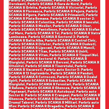
Parbriz SCANIA R Domenii, Parbriz SCANIA R
Dorobanti, Parbriz SCANIA R Gara de Nord, Parbriz
SCANIA R Grivita, Parbriz SCANIA R Victoriei, Parbriz
SCANIA R Floreasca, Parbriz SCANIA R Pajura, Parbriz
SCANIA R Pipera, Parbriz SCANIA R Primaverii, Parbriz
SCANIA R Piata Romana. Parbriz SCANIA R sector 2:
Parbriz SCANIA R Colentina, Parbriz SCANIA R Iancului,
Parbriz SCANIA R Mosilor, Parbriz SCANIA R Obor,
Parbriz SCANIA R Pantelimon, Parbriz SCANIA R Stefan
Cel Mare, Parbriz SCANIA R Tei, Parbriz SCANIA R Vatra
Luminoasa. Parbriz SCANIA R Sectorul 3: Parbriz
SCANIA R Balta Alba, Parbriz SCANIA R Centrul Civic,
Parbriz SCANIA R Dristor, Parbriz SCANIA R Dudesti,
Parbriz SCANIA R Lipscani, Parbriz SCANIA R Muncii,
Parbriz SCANIA R Titan, Parbriz SCANIA R Unirii,
Parbriz SCANIA R Vitan, Parbriz SCANIA R Timpuri Noi.
Parbriz SCANIA R Sectorul 4: Parbriz SCANIA R
Giurgiului, Parbriz SCANIA R Berceni, Parbriz SCANIA R
Oltenitei, Parbriz SCANIA R Tineretului, Parbriz
SCANIA R Vacaresti. Parbriz auto Sector 5: Parbriz
SCANIA R 13 Septembrie, Parbriz SCANIA R Panduri,
Parbriz SCANIA R Cotroceni, Parbriz SCANIA R Dealul
Spirii, Parbriz SCANIA R Sebastian, Parbriz SCANIA R
Giurgiului, Parbriz SCANIA R Ferentari, Parbriz SCANIA
R Rahova, Parbriz SCANIA R Ghencea, Parbriz SCANIA R
Pieptanari, Parbriz SCANIA R Autobuzul. Parbriz auto
Sector 6: Parbriz SCANIA R Crangasi, Parbriz SCANIA R
Ghencea, Parbriz SCANIA R Giulesti, Parbriz SCANIA R
Drumul Taberei, Parbriz SCANIA R Militari. Parbriz auto
Ilfov: Parbriz SCANIA R Bragadiru, Parbriz SCANIA R