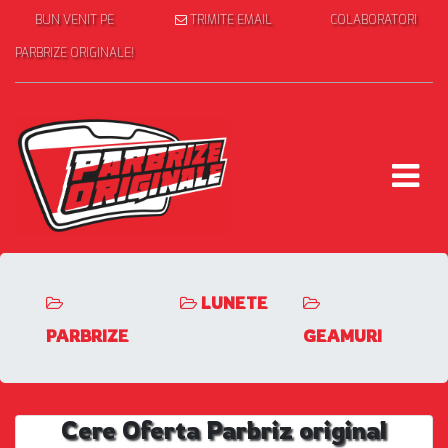
BUN VENIT PE
TRIMITE EMAIL
COLABORATORI
PARBRIZE ORIGINALE!
LUNETE
PARBRIZE
GEAMURI
Cere Oferta Parbriz original