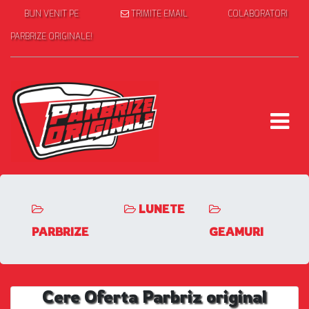
BUN VENIT PE
TRIMITE EMAIL
COLABORATORI
PARBRIZE ORIGINALE!
LUNETE
PARBRIZE
GEAMURI
Cere Oferta Parbriz original