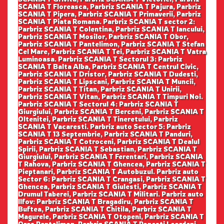
SCANIA T Floreasca, Parbriz SCANIA T Pajura, Parbriz
SCANIA T Pipera, Parbriz SCANIA T Primaverii, Parbriz
SCANIA T Piata Romana. Parbriz SCANIA T sector 2:
Parbriz SCANIA T Colentina, Parbriz SCANIA T Iancului,
Parbriz SCANIA T Mosilor, Parbriz SCANIA T Obor,
Parbriz SCANIA T Pantelimon, Parbriz SCANIA T Stefan
Cel Mare, Parbriz SCANIA T Tei, Parbriz SCANIA T Vatra
Luminoasa. Parbriz SCANIA T Sectorul 3: Parbriz
SCANIA T Balta Alba, Parbriz SCANIA T Centrul Civic,
Parbriz SCANIA T Dristor, Parbriz SCANIA T Dudesti,
Parbriz SCANIA T Lipscani, Parbriz SCANIA T Muncii,
Parbriz SCANIA T Titan, Parbriz SCANIA T Unirii,
Parbriz SCANIA T Vitan, Parbriz SCANIA T Timpuri Noi.
Parbriz SCANIA T Sectorul 4: Parbriz SCANIA T
Giurgiului, Parbriz SCANIA T Berceni, Parbriz SCANIA T
Oltenitei, Parbriz SCANIA T Tineretului, Parbriz
SCANIA T Vacaresti. Parbriz auto Sector 5: Parbriz
SCANIA T 13 Septembrie, Parbriz SCANIA T Panduri,
Parbriz SCANIA T Cotroceni, Parbriz SCANIA T Dealul
Spirii, Parbriz SCANIA T Sebastian, Parbriz SCANIA T
Giurgiului, Parbriz SCANIA T Ferentari, Parbriz SCANIA
T Rahova, Parbriz SCANIA T Ghencea, Parbriz SCANIA T
Pieptanari, Parbriz SCANIA T Autobuzul. Parbriz auto
Sector 6: Parbriz SCANIA T Crangasi, Parbriz SCANIA T
Ghencea, Parbriz SCANIA T Giulesti, Parbriz SCANIA T
Drumul Taberei, Parbriz SCANIA T Militari. Parbriz auto
Ilfov: Parbriz SCANIA T Bragadiru, Parbriz SCANIA T
Buftea, Parbriz SCANIA T Chitila, Parbriz SCANIA T
Magurele, Parbriz SCANIA T Otopeni, Parbriz SCANIA T