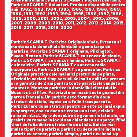
Oras Pantelimon, Parbriz SCANIA T Popesti Leordeni,
Parbriz SCANIA T Voluntari. Produse disponibile pentru
anii: 1982, 1983, 1984, 1985, 1986, 1987, 1988, 1989,
1990, 1991, 1992, 1993, 1994, 1995, 1996, 1997, 1998,
1999, 2000, 2001, 2002, 2003, 2004, 2005, 2006,
2007, 2008, 2009, 2010, 2011, 2012, 2013, 2014, 2015,
2016, 2017, 2018, 2019, 2020
Parbriz SCANIA T. Parbrize Originale vinde, livreaza si
monteaza la domiciliul clientului o gama larga de
parbrize. Parbrize SCANIA T originale, Pilkington,
Fuyao, Benson. Parbriz SCANIA T cu senzor de ploaie,
Parbriz SCANIA T cu senzor lumina, Parbriz SCANIA T
cu incalzire, Parbriz SCANIA T cu antena radio
incorporata, Parbriz SCANIA T cu parasolar. Parbrize
Originale practica cele mai mici preturi de pe piata,
oferind in acelasi timp servicii de inalta calitate precum
si o garantie de 2 ani pentru toate parbrizele vandute si
montate. Montam parbrize la domiciliul clientului in
Bucuresti si Ilfov. Parbrizul unei masini este geamul din
partea frontala. Un parbriz este format din doua
straturi de sticla, legate cu o folie transparenta.
Parbrizul are doua straturi pentru ca este cel mai expus
la spargere, asa ca daca se crapa un strat, celalalt
ramane intact. Spre deosebire de geamurile laterale, un
prabriz va ramane la locul sau chiar daca se sparge, fiind
tinut de folia dintre straturile de sticla. Exista mai
multe tipuri de parbrize: parbriz cu dezaburire inclusa,
parbriz cu senzor, parbriz simplu, parbriz cu head-up