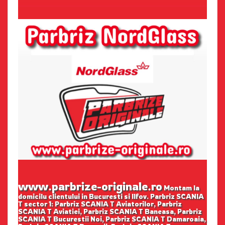
www.parbrize-originale.ro
Montam la
domicilu clientului in Bucuresti si Ilfov. Parbriz SCANIA
T sector 1: Parbriz SCANIA T Aviatorilor, Parbriz
SCANIA T Aviatiei, Parbriz SCANIA T Baneasa, Parbriz
SCANIA T Bucurestii Noi, Parbriz SCANIA T Damaroaia,