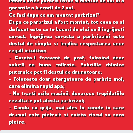
Pentru orice parbriz livrat si montat de noi ai o
garantie a lucrarii de 2 ani.
Ce faci dupa ce am montat parbrizul?
Dupa ce parbrizul a fost montat, tot ceea ce ai
de facut este sa te bucuri de el si sa il ingrijesti
corect. Ingrijirea corecta a parbrizului este
destul de simpla si implica respectarea unor
reguli intuitive:
- Curata-l frecvent de praf, folosind doar
solutii de buna calitate. Solutiile chimice
puternice pot fi destul de daunatoare;
- Foloseste doar stergatoare de parbriz moi,
care elimina rapid apa;
- Nu tranti usile masinii, deoarece trepidatiile
rezultate pot afecta parbrizul;
- Condu cu grija, mai ales in zonele in care
drumul este pietruit si exista riscul sa sara
pietre.