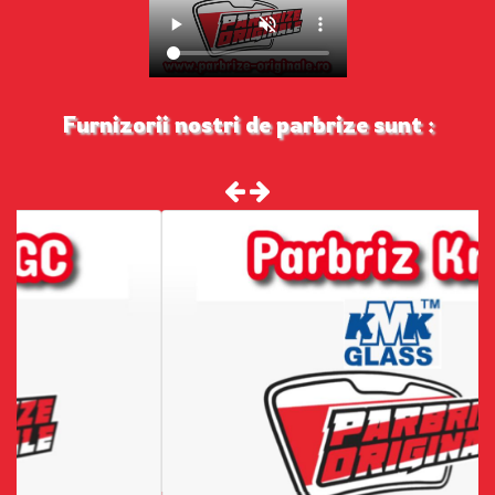
Furnizorii nostri de parbrize sunt :