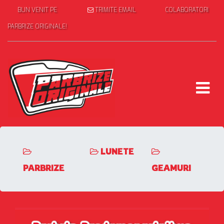
BUN VENIT PE
TRIMITE EMAIL
COLABORATORI
PARBRIZE ORIGINALE!
LUNETE
PARBRIZE
GEAMURI