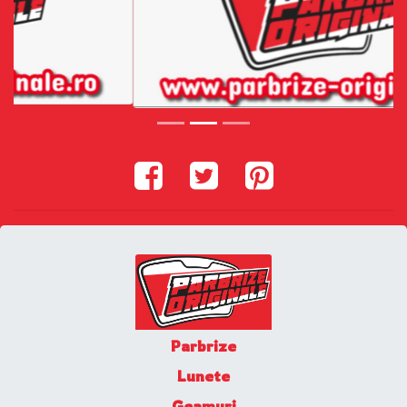
Parbrize
Lunete
Geamuri