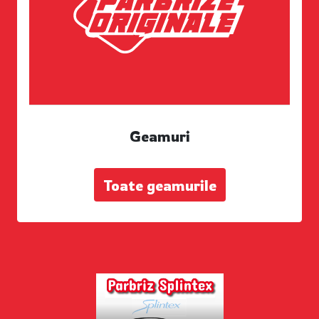
Geamuri
Toate geamurile