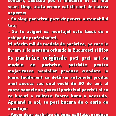
senzori, acestea pot fi inlocuite in cel mai
scurt timp, atata vreme cat tii cont de cateva
aspecte:
- Sa alegi parbrizul potrivit pentru automobilul
tau;
- Sa te asiguri ca montajul este facut de o
echipa de profesionisti.
Iti oferim mii de modele de parbrize, pe care le
livram si le montam oriunde in Bucuresti si Ilfov
parbrize originale
Pe
poti gasi mii de
modele de parbrize, potrivite pentru
majoritatea masinilor produse vreodata in
lume. Indiferent ca detii un automobil produs
anul acesta sau unul vechi de 30 de ani, ai
toate sansele sa gasesti parbrizul potrivit si sa
te bucuri o calitate foarte buna a acestuia.
Apeland la noi, te poti bucura de o serie de
avantaje:
- Avem doar parbrize de buna calitate, produse