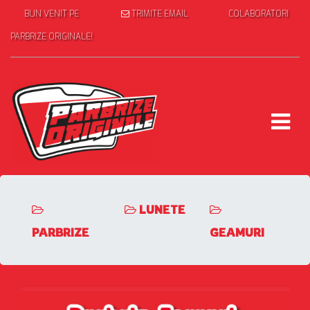
BUN VENIT PE
TRIMITE EMAIL
COLABORATORI
PARBRIZE ORIGINALE!
LUNETE
PARBRIZE
GEAMURI