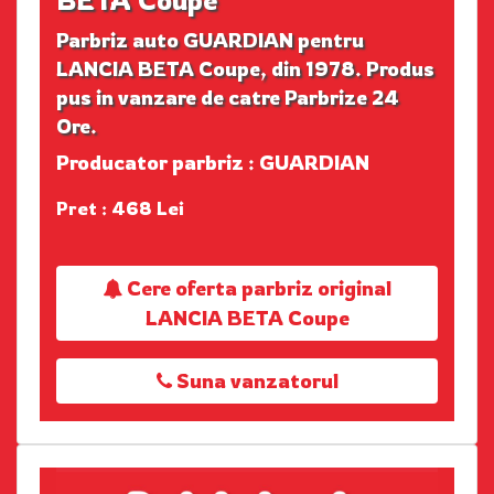
Parbriz auto GUARDIAN pentru
LANCIA BETA Coupe, din 1978. Produs
pus in vanzare de catre Parbrize 24
Ore.
Producator parbriz : GUARDIAN
Pret : 468 Lei
Cere oferta parbriz original
LANCIA BETA Coupe
Suna vanzatorul