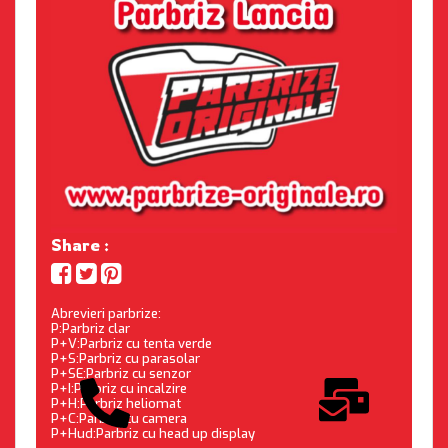
Share :
Abrevieri parbrize:
P:Parbriz clar
P+V:Parbriz cu tenta verde
P+S:Parbriz cu parasolar
P+SE:Parbriz cu senzor
P+I:Parbriz cu incalzire
P+H:Parbriz heliomat
P+C:Parbriz cu camera
P+Hud:Parbriz cu head up display