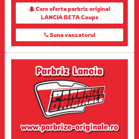
Cere oferta parbriz original
LANCIA BETA Coupe
Suna vanzatorul