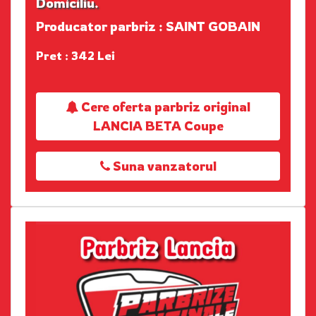
Domiciliu.
Producator parbriz : SAINT GOBAIN
Pret : 342 Lei
Cere oferta parbriz original
LANCIA BETA Coupe
Suna vanzatorul