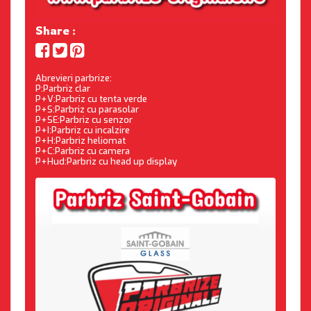
Share :
Abrevieri parbrize:
P:Parbriz clar
P+V:Parbriz cu tenta verde
P+S:Parbriz cu parasolar
P+SE:Parbriz cu senzor
P+I:Parbriz cu incalzire
P+H:Parbriz heliomat
P+C:Parbriz cu camera
P+Hud:Parbriz cu head up display