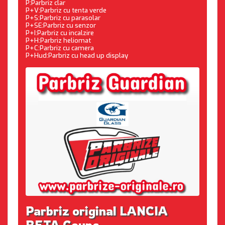
P:Parbriz clar
P+V:Parbriz cu tenta verde
P+S:Parbriz cu parasolar
P+SE:Parbriz cu senzor
P+I:Parbriz cu incalzire
P+H:Parbriz heliomat
P+C:Parbriz cu camera
P+Hud:Parbriz cu head up display
Parbriz original LANCIA
BETA Coupe