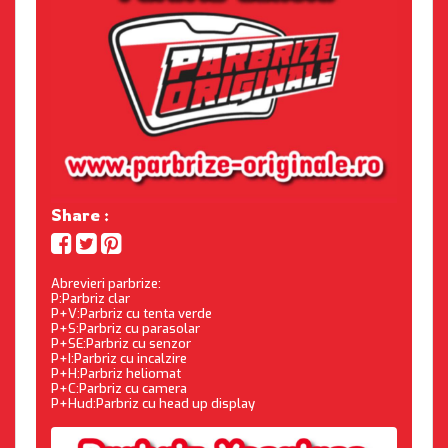
Share :
Abrevieri parbrize:
P:Parbriz clar
P+V:Parbriz cu tenta verde
P+S:Parbriz cu parasolar
P+SE:Parbriz cu senzor
P+I:Parbriz cu incalzire
P+H:Parbriz heliomat
P+C:Parbriz cu camera
P+Hud:Parbriz cu head up display