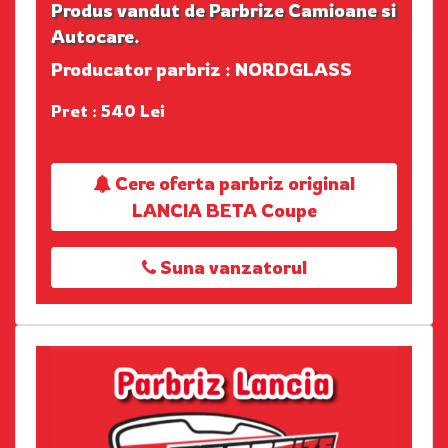
Produs vandut de Parbrize Camioane si
Autocare.
Producator parbriz : NORDGLASS
Pret : 540 Lei
Cere oferta parbriz original
LANCIA BETA Coupe
Suna vanzatorul