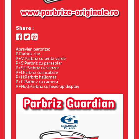
Share :
Abrevieri parbrize:
P:Parbriz clar
P+V:Parbriz cu tenta verde
P+S:Parbriz cu parasolar
P+SE:Parbriz cu senzor
P+I:Parbriz cu incalzire
P+H:Parbriz heliomat
P+C:Parbriz cu camera
P+Hud:Parbriz cu head up display