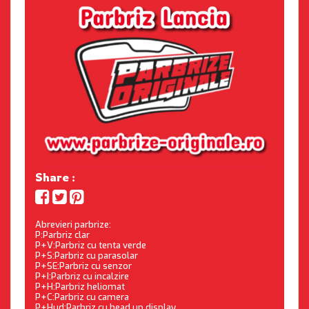
Share :
Abrevieri parbrize:
P:Parbriz clar
P+V:Parbriz cu tenta verde
P+S:Parbriz cu parasolar
P+SE:Parbriz cu senzor
P+I:Parbriz cu incalzire
P+H:Parbriz heliomat
P+C:Parbriz cu camera
P+Hud:Parbriz cu head up display