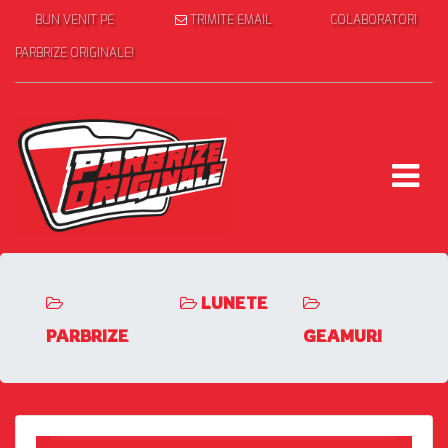
BUN VENIT PE
TRIMITE EMAIL
COLABORATORI
PARBRIZE ORIGINALE!
LUNETE
PARBRIZE
GEAMURI