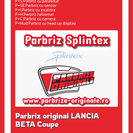
P+S:Parbriz cu parasolar
P+SE:Parbriz cu senzor
P+I:Parbriz cu incalzire
P+H:Parbriz heliomat
P+C:Parbriz cu camera
P+Hud:Parbriz cu head up display
Parbriz original LANCIA
BETA Coupe