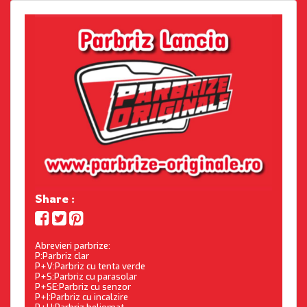
Share :
Abrevieri parbrize:
P:Parbriz clar
P+V:Parbriz cu tenta verde
P+S:Parbriz cu parasolar
P+SE:Parbriz cu senzor
P+I:Parbriz cu incalzire