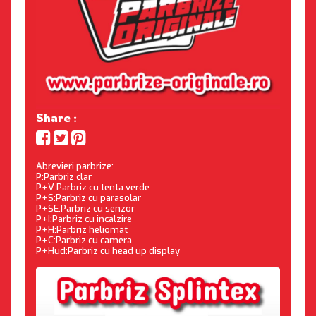
Share :
Abrevieri parbrize:
P:Parbriz clar
P+V:Parbriz cu tenta verde
P+S:Parbriz cu parasolar
P+SE:Parbriz cu senzor
P+I:Parbriz cu incalzire
P+H:Parbriz heliomat
P+C:Parbriz cu camera
P+Hud:Parbriz cu head up display