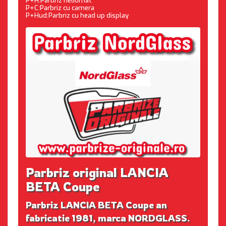
P+H:Parbriz heliomat
P+C:Parbriz cu camera
P+Hud:Parbriz cu head up display
Parbriz original LANCIA
BETA Coupe
Parbriz LANCIA BETA Coupe an
fabricatie 1981, marca NORDGLASS.