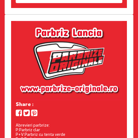
Share :
Abrevieri parbrize:
P:Parbriz clar
P+V:Parbriz cu tenta verde