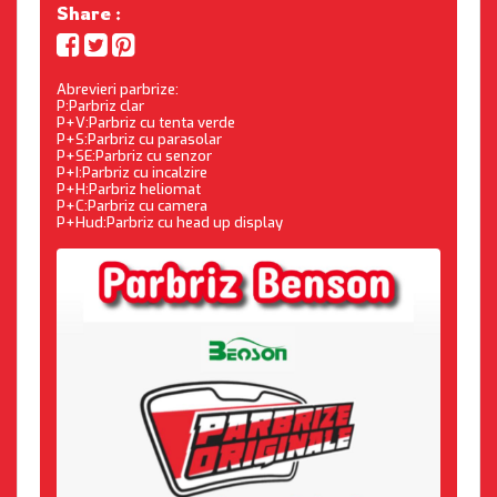
Share :
Abrevieri parbrize:
P:Parbriz clar
P+V:Parbriz cu tenta verde
P+S:Parbriz cu parasolar
P+SE:Parbriz cu senzor
P+I:Parbriz cu incalzire
P+H:Parbriz heliomat
P+C:Parbriz cu camera
P+Hud:Parbriz cu head up display