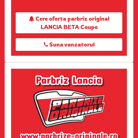
Cere oferta parbriz original
LANCIA BETA Coupe
Suna vanzatorul