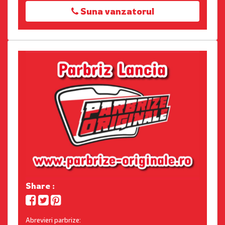
Suna vanzatorul
Share :
Abrevieri parbrize: