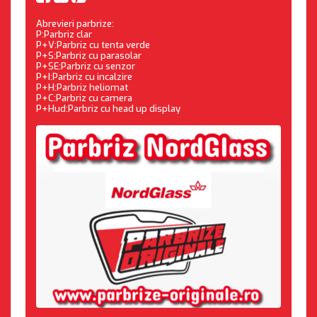
Abrevieri parbrize:
P:Parbriz clar
P+V:Parbriz cu tenta verde
P+S:Parbriz cu parasolar
P+SE:Parbriz cu senzor
P+I:Parbriz cu incalzire
P+H:Parbriz heliomat
P+C:Parbriz cu camera
P+Hud:Parbriz cu head up display