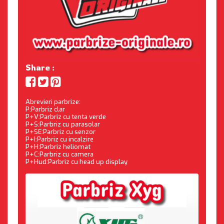
Share :
Abrevieri parbrize:
P:Parbriz clar
P+V:Parbriz cu tenta verde
P+S:Parbriz cu parasolar
P+SE:Parbriz cu senzor
P+I:Parbriz cu incalzire
P+H:Parbriz heliomat
P+C:Parbriz cu camera
P+Hud:Parbriz cu head up display