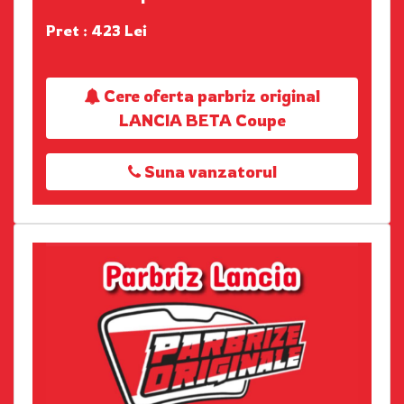
Pret : 423 Lei
Cere oferta parbriz original
LANCIA BETA Coupe
Suna vanzatorul