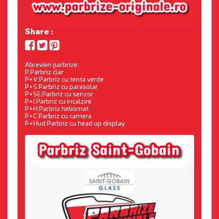
Share :
Abrevieri parbrize:
P:Parbriz clar
P+V:Parbriz cu tenta verde
P+S:Parbriz cu parasolar
P+SE:Parbriz cu senzor
P+I:Parbriz cu incalzire
P+H:Parbriz heliomat
P+C:Parbriz cu camera
P+Hud:Parbriz cu head up display