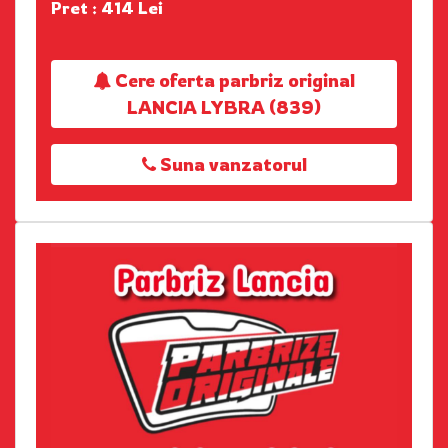
Pret : 414 Lei
Cere oferta parbriz original
LANCIA LYBRA (839)
Suna vanzatorul