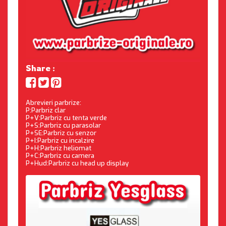
Share :
Abrevieri parbrize:
P:Parbriz clar
P+V:Parbriz cu tenta verde
P+S:Parbriz cu parasolar
P+SE:Parbriz cu senzor
P+I:Parbriz cu incalzire
P+H:Parbriz heliomat
P+C:Parbriz cu camera
P+Hud:Parbriz cu head up display