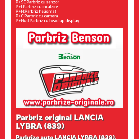
P+SE:Parbriz cu senzor
P+I:Parbriz cu incalzire
P+H:Parbriz heliomat
P+C:Parbriz cu camera
P+Hud:Parbriz cu head up display
Parbriz original LANCIA
LYBRA (839)
Parbrize auto LANCIA LYBRA (839),