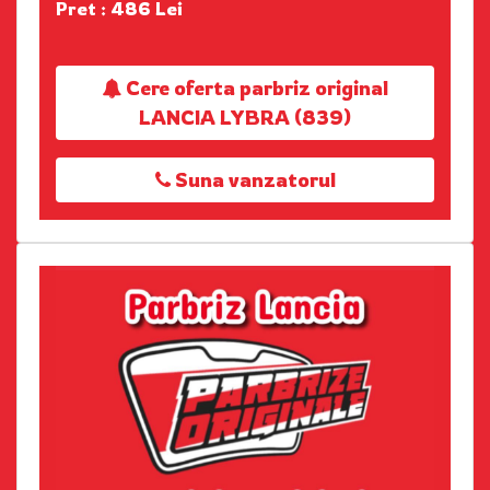
Pret : 486 Lei
Cere oferta parbriz original
LANCIA LYBRA (839)
Suna vanzatorul