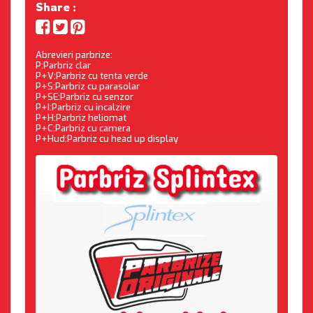
Share :
Abrevieri parbrize:
P:Parbriz clar
P+V:Parbriz cu tenta verde
P+S:Parbriz cu parasolar
P+SE:Parbriz cu senzor
P+I:Parbriz cu incalzire
P+H:Parbriz heliomat
P+C:Parbriz cu camera
P+Hud:Parbriz cu head up display