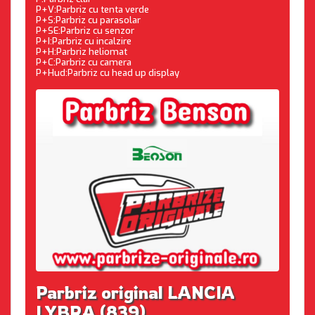
P+V:Parbriz cu tenta verde
P+S:Parbriz cu parasolar
P+SE:Parbriz cu senzor
P+I:Parbriz cu incalzire
P+H:Parbriz heliomat
P+C:Parbriz cu camera
P+Hud:Parbriz cu head up display
Parbriz original LANCIA
LYBRA (839)