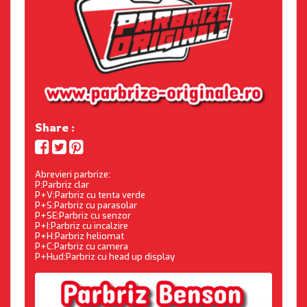
Share :
Abrevieri parbrize:
P:Parbriz clar
P+V:Parbriz cu tenta verde
P+S:Parbriz cu parasolar
P+SE:Parbriz cu senzor
P+I:Parbriz cu incalzire
P+H:Parbriz heliomat
P+C:Parbriz cu camera
P+Hud:Parbriz cu head up display