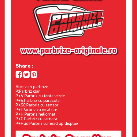
Share :
Abrevieri parbrize:
P:Parbriz clar
P+V:Parbriz cu tenta verde
P+S:Parbriz cu parasolar
P+SE:Parbriz cu senzor
P+I:Parbriz cu incalzire
P+H:Parbriz heliomat
P+C:Parbriz cu camera
P+Hud:Parbriz cu head up display