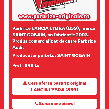
Parbrize LANCIA LYBRA (839), marca
SAINT GOBAIN, an fabricatie 2003.
Produs comercializat de catre Parbrize
Audi.
Producator parbriz : SAINT GOBAIN
Pret : 648 Lei
Cere oferta parbriz original
LANCIA LYBRA (839)
Suna vanzatorul