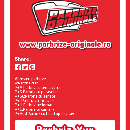
Share :
Abrevieri parbrize:
P:Parbriz clar
P+V:Parbriz cu tenta verde
P+S:Parbriz cu parasolar
P+SE:Parbriz cu senzor
P+I:Parbriz cu incalzire
P+H:Parbriz heliomat
P+C:Parbriz cu camera
P+Hud:Parbriz cu head up display