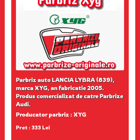
Parbriz auto LANCIA LYBRA (839),
marca XYG, an fabricatie 2005.
Produs comercializat de catre Parbrize
Audi.
Producator parbriz : XYG
Pret : 333 Lei