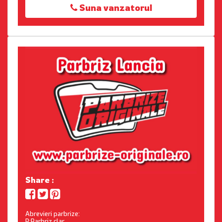
Suna vanzatorul
Share :
Abrevieri parbrize:
P:Parbriz clar