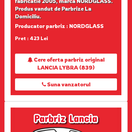
fabricatie 2005, marca NORDGLASS.
Produs vandut de Parbrize La
Domiciliu.
Producator parbriz : NORDGLASS
Pret : 423 Lei
Cere oferta parbriz original
LANCIA LYBRA (839)
Suna vanzatorul