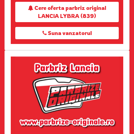
Cere oferta parbriz original
LANCIA LYBRA (839)
Suna vanzatorul