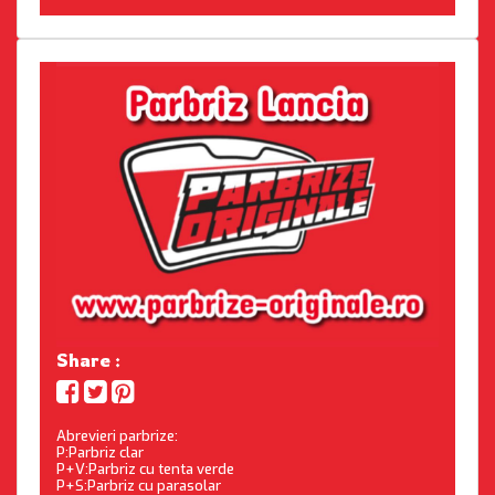
Share :
Abrevieri parbrize:
P:Parbriz clar
P+V:Parbriz cu tenta verde
P+S:Parbriz cu parasolar