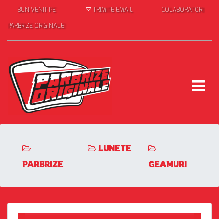
BUN VENIT PE
TRIMITE EMAIL
COLABORATORI
PARBRIZE ORIGINALE!
LUNETE
PARBRIZE
GEAMURI