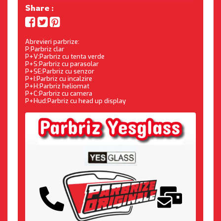
Share :
Abrevieri parbrize:
P:Parbriz clar
P+V:Parbriz cu tenta verde
P+S:Parbriz cu parasolar
P+SE:Parbriz cu senzor
P+I:Parbriz cu incalzire
P+H:Parbriz heliomat
P+C:Parbriz cu camera
P+Hud:Parbriz cu head up display