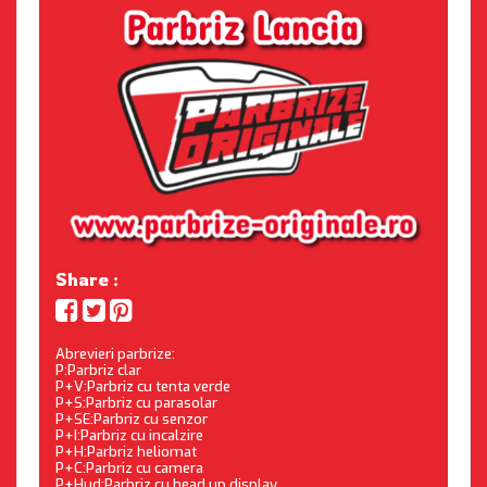
Share :
Abrevieri parbrize:
P:Parbriz clar
P+V:Parbriz cu tenta verde
P+S:Parbriz cu parasolar
P+SE:Parbriz cu senzor
P+I:Parbriz cu incalzire
P+H:Parbriz heliomat
P+C:Parbriz cu camera
P+Hud:Parbriz cu head up display