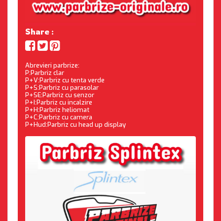
Share :
Abrevieri parbrize:
P:Parbriz clar
P+V:Parbriz cu tenta verde
P+S:Parbriz cu parasolar
P+SE:Parbriz cu senzor
P+I:Parbriz cu incalzire
P+H:Parbriz heliomat
P+C:Parbriz cu camera
P+Hud:Parbriz cu head up display