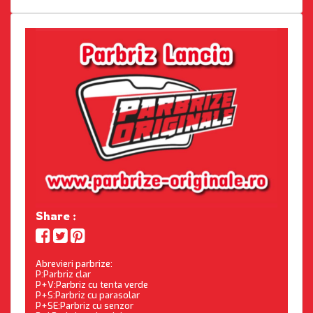
Share :
Abrevieri parbrize:
P:Parbriz clar
P+V:Parbriz cu tenta verde
P+S:Parbriz cu parasolar
P+SE:Parbriz cu senzor