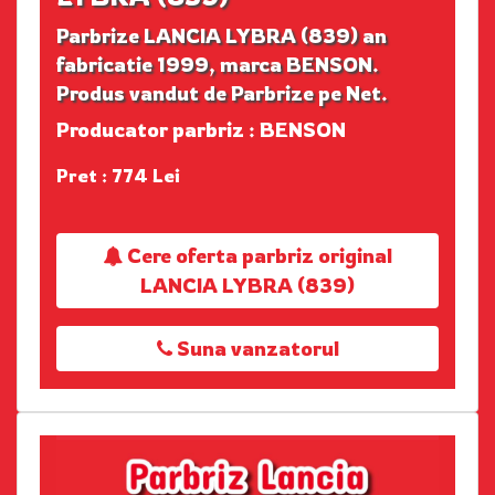
Parbrize LANCIA LYBRA (839) an
fabricatie 1999, marca BENSON.
Produs vandut de Parbrize pe Net.
Producator parbriz : BENSON
Pret : 774 Lei
Cere oferta parbriz original
LANCIA LYBRA (839)
Suna vanzatorul