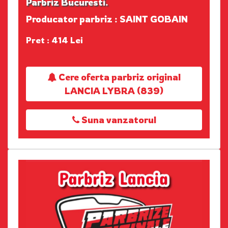
Parbriz Bucuresti.
Producator parbriz : SAINT GOBAIN
Pret : 414 Lei
Cere oferta parbriz original
LANCIA LYBRA (839)
Suna vanzatorul