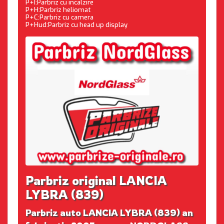
P+I:Parbriz cu incalzire
P+H:Parbriz heliomat
P+C:Parbriz cu camera
P+Hud:Parbriz cu head up display
Parbriz original LANCIA
LYBRA (839)
Parbriz auto LANCIA LYBRA (839) an