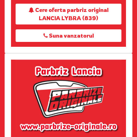
Cere oferta parbriz original
LANCIA LYBRA (839)
Suna vanzatorul