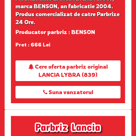
marca BENSON, an fabricatie 2004.
Produs comercializat de catre Parbrize
24 Ore.
Producator parbriz : BENSON
Pret : 666 Lei
Cere oferta parbriz original
LANCIA LYBRA (839)
Suna vanzatorul