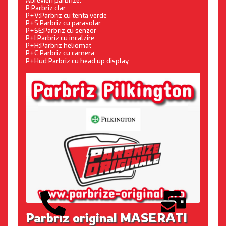
Abrevieri parbrize:
P:Parbriz clar
P+V:Parbriz cu tenta verde
P+S:Parbriz cu parasolar
P+SE:Parbriz cu senzor
P+I:Parbriz cu incalzire
P+H:Parbriz heliomat
P+C:Parbriz cu camera
P+Hud:Parbriz cu head up display
Parbriz original MASERATI