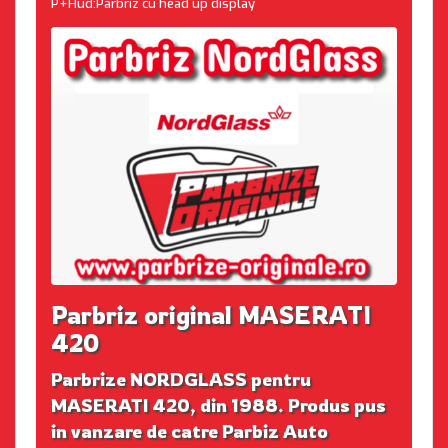
P+Hud:Parbriz cu head up display
Parbriz original MASERATI
420
Parbrize NORDGLASS pentru
MASERATI 420, din 1988. Produs pus
in vanzare de catre Parbiz Auto