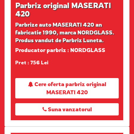
Parbriz original MASERATI
420
Parbrize auto MASERATI 420 an
fabricatie 1990, marca NORDGLASS.
Produs vandut de Parbriz Luneta.
Producator parbriz : NORDGLASS
Pret : 756 Lei
Cere oferta parbriz original
MASERATI 420
Suna vanzatorul