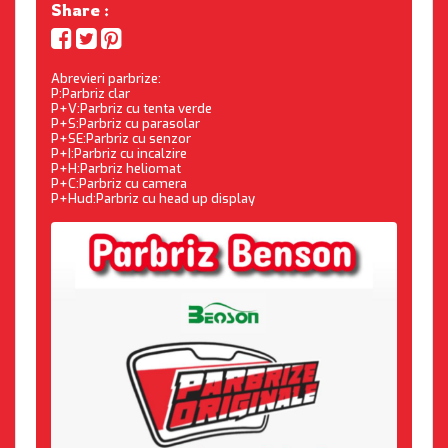
Share :
Abrevieri parbrize:
P:Parbriz clar
P+V:Parbriz cu tenta verde
P+S:Parbriz cu parasolar
P+SE:Parbriz cu senzor
P+I:Parbriz cu incalzire
P+H:Parbriz heliomat
P+C:Parbriz cu camera
P+Hud:Parbriz cu head up display