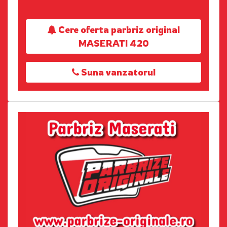
Cere oferta parbriz original
MASERATI 420
Suna vanzatorul