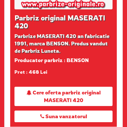
Parbriz original MASERATI
420
Parbrize MASERATI 420 an fabricatie
1991, marca BENSON. Produs vandut
de Parbriz Luneta.
Producator parbriz : BENSON
Pret : 468 Lei
Cere oferta parbriz original
MASERATI 420
Suna vanzatorul