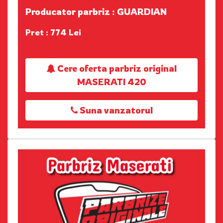
Producator parbriz : GUARDIAN
Pret : 774 Lei
Cere oferta parbriz original
MASERATI 420
Suna vanzatorul