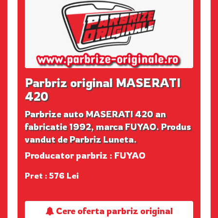
Parbriz original MASERATI
420
Parbrize auto MASERATI 420 an
fabricatie 1992, marca FUYAO. Produs
vandut de Parbriz Luneta.
Producator parbriz : FUYAO
Pret : 576 Lei
Cere oferta parbriz original