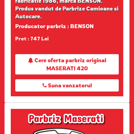
fabricatie 1986, marca BENSON.
Produs vandut de Parbrize Camioane si
Autocare.
Producator parbriz : BENSON
Pret : 747 Lei
Cere oferta parbriz original
MASERATI 420
Suna vanzatorul