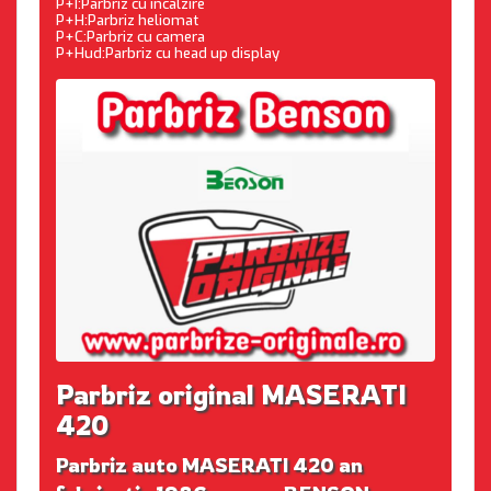
P+I:Parbriz cu incalzire
P+H:Parbriz heliomat
P+C:Parbriz cu camera
P+Hud:Parbriz cu head up display
Parbriz original MASERATI
420
Parbriz auto MASERATI 420 an