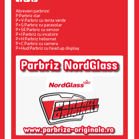
Abrevieri parbrize:
P:Parbriz clar
P+V:Parbriz cu tenta verde
P+S:Parbriz cu parasolar
P+SE:Parbriz cu senzor
P+I:Parbriz cu incalzire
P+H:Parbriz heliomat
P+C:Parbriz cu camera
P+Hud:Parbriz cu head up display