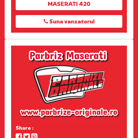
MASERATI 420
Suna vanzatorul
Share :