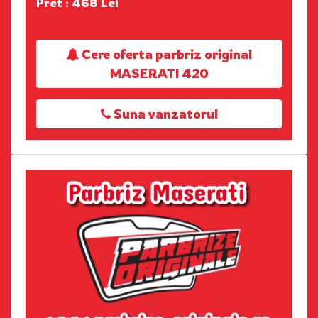
Pret : 468 Lei
Cere oferta parbriz original
MASERATI 420
Suna vanzatorul