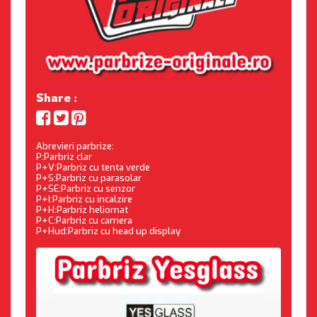
Share :
Abrevieri parbrize:
P:Parbriz clar
P+V:Parbriz cu tenta verde
P+S:Parbriz cu parasolar
P+SE:Parbriz cu senzor
P+I:Parbriz cu incalzire
P+H:Parbriz heliomat
P+C:Parbriz cu camera
P+Hud:Parbriz cu head up display