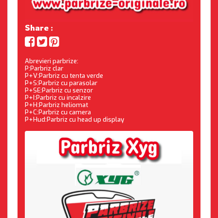
Share :
Abrevieri parbrize:
P:Parbriz clar
P+V:Parbriz cu tenta verde
P+S:Parbriz cu parasolar
P+SE:Parbriz cu senzor
P+I:Parbriz cu incalzire
P+H:Parbriz heliomat
P+C:Parbriz cu camera
P+Hud:Parbriz cu head up display