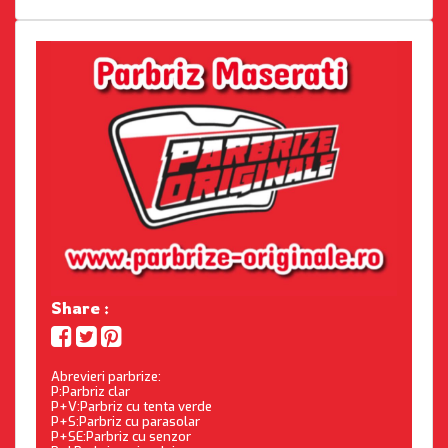
Share :
Abrevieri parbrize:
P:Parbriz clar
P+V:Parbriz cu tenta verde
P+S:Parbriz cu parasolar
P+SE:Parbriz cu senzor