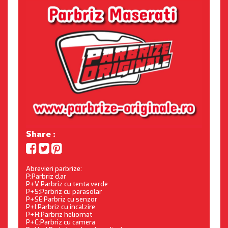
Share :
Abrevieri parbrize:
P:Parbriz clar
P+V:Parbriz cu tenta verde
P+S:Parbriz cu parasolar
P+SE:Parbriz cu senzor
P+I:Parbriz cu incalzire
P+H:Parbriz heliomat
P+C:Parbriz cu camera