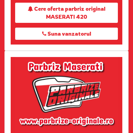
Cere oferta parbriz original
MASERATI 420
Suna vanzatorul