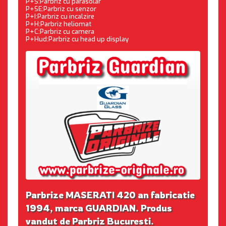
P+S:Parbriz cu parasolar
P+SE:Parbriz cu senzor
P+I:Parbriz cu incalzire
P+H:Parbriz heliomat
P+C:Parbriz cu camera
P+Hud:Parbriz cu head up display
Parbrize MASERATI 420 an fabricatie
1994, marca GUARDIAN. Produs
vandut de Parbriz Bucuresti.