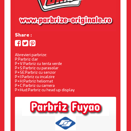
Share :
Abrevieri parbrize:
P:Parbriz clar
P+V:Parbriz cu tenta verde
P+S:Parbriz cu parasolar
P+SE:Parbriz cu senzor
P+I:Parbriz cu incalzire
P+H:Parbriz heliomat
P+C:Parbriz cu camera
P+Hud:Parbriz cu head up display