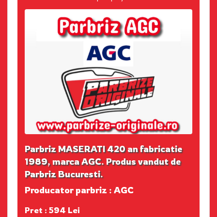
Parbriz MASERATI 420 an fabricatie
1989, marca AGC. Produs vandut de
Parbriz Bucuresti.
Producator parbriz : AGC
Pret : 594 Lei