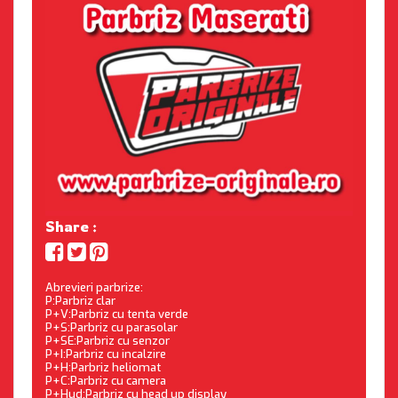
Share :
Abrevieri parbrize:
P:Parbriz clar
P+V:Parbriz cu tenta verde
P+S:Parbriz cu parasolar
P+SE:Parbriz cu senzor
P+I:Parbriz cu incalzire
P+H:Parbriz heliomat
P+C:Parbriz cu camera
P+Hud:Parbriz cu head up display