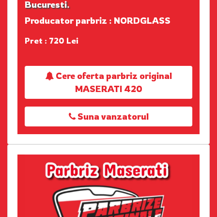
Bucuresti.
Producator parbriz : NORDGLASS
Pret : 720 Lei
Cere oferta parbriz original
MASERATI 420
Suna vanzatorul