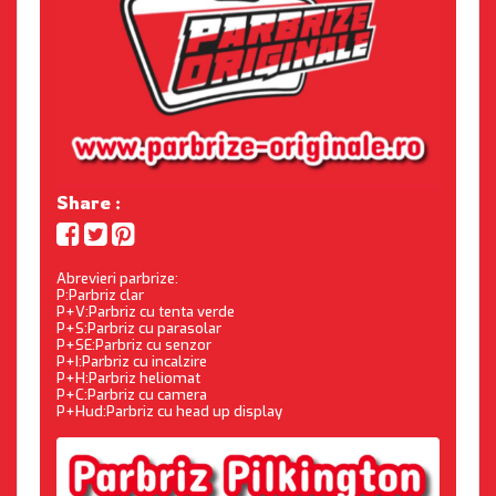
Share :
Abrevieri parbrize:
P:Parbriz clar
P+V:Parbriz cu tenta verde
P+S:Parbriz cu parasolar
P+SE:Parbriz cu senzor
P+I:Parbriz cu incalzire
P+H:Parbriz heliomat
P+C:Parbriz cu camera
P+Hud:Parbriz cu head up display