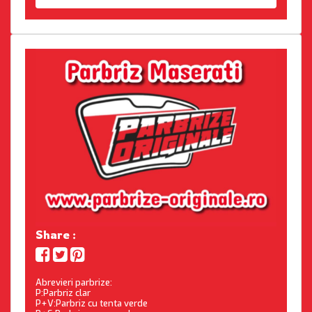
Share :
Abrevieri parbrize:
P:Parbriz clar
P+V:Parbriz cu tenta verde