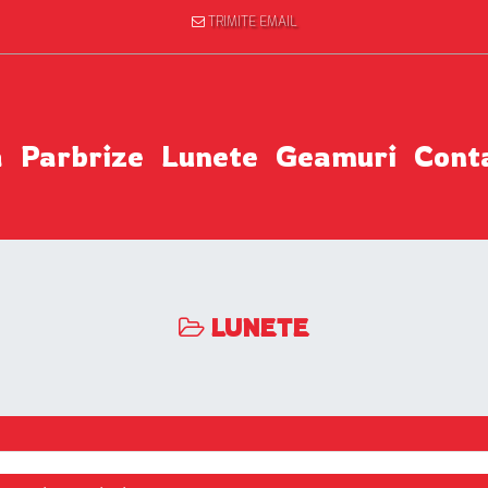
TRIMITE EMAIL
a
Parbrize
Lunete
Geamuri
Cont
LUNETE