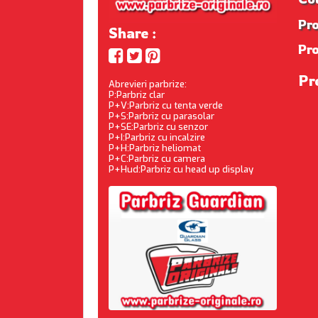
Pro
Share :
Pr
Pr
Abrevieri parbrize:
P:Parbriz clar
P+V:Parbriz cu tenta verde
P+S:Parbriz cu parasolar
P+SE:Parbriz cu senzor
P+I:Parbriz cu incalzire
P+H:Parbriz heliomat
P+C:Parbriz cu camera
P+Hud:Parbriz cu head up display