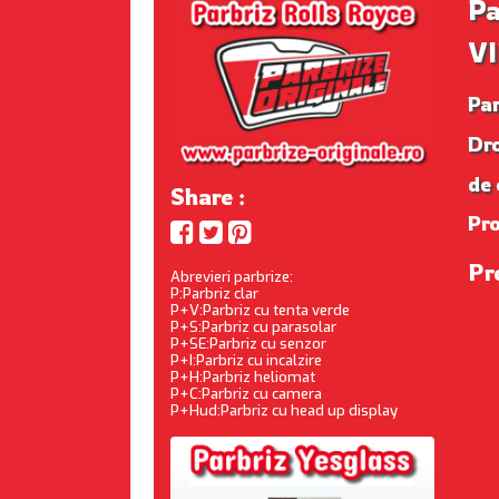
Pa
VI
Pa
Dr
de 
Share :
Pr
Pr
Abrevieri parbrize:
P:Parbriz clar
P+V:Parbriz cu tenta verde
P+S:Parbriz cu parasolar
P+SE:Parbriz cu senzor
P+I:Parbriz cu incalzire
P+H:Parbriz heliomat
P+C:Parbriz cu camera
P+Hud:Parbriz cu head up display