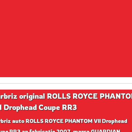
rbriz original ROLLS ROYCE PHANT
I Drophead Coupe RR3
rbriz auto ROLLS ROYCE PHANTOM VII Drophead
upe RR3 an fabricatie 2007, marca GUARDIAN.