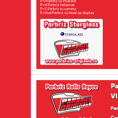
P+I:Parbriz cu incalzire
P+H:Parbriz heliomat
P+C:Parbriz cu camera
P+Hud:Parbriz cu head up display
Pa
VI
Pa
Co