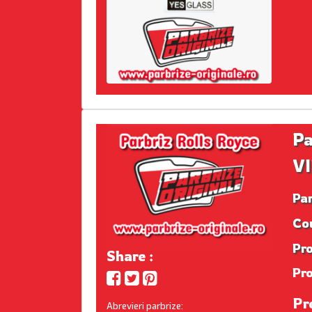
Pa
VI
Pa
Co
Pro
Share :
Pr
Pr
Abrevieri parbrize: