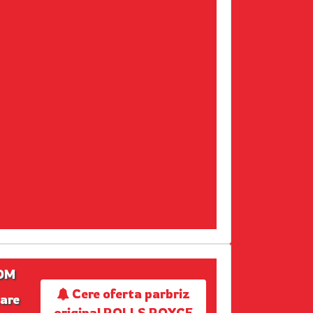
TOM
Cere oferta parbriz
zare
original ROLLS ROYCE