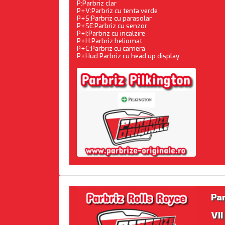
P:Parbriz clar
P+V:Parbriz cu tenta verde
P+S:Parbriz cu parasolar
P+SE:Parbriz cu senzor
P+I:Parbriz cu incalzire
P+H:Parbriz heliomat
P+C:Parbriz cu camera
P+Hud:Parbriz cu head up display
Pa
VII