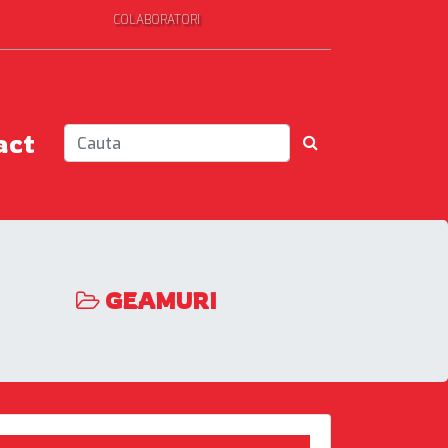
COLABORATORI
act
GEAMURI