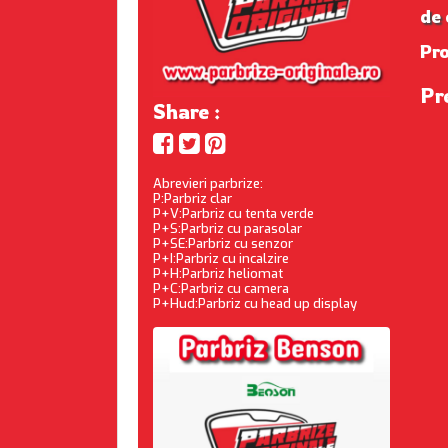
de 
Pr
Pr
Share :
Abrevieri parbrize:
P:Parbriz clar
P+V:Parbriz cu tenta verde
P+S:Parbriz cu parasolar
P+SE:Parbriz cu senzor
P+I:Parbriz cu incalzire
P+H:Parbriz heliomat
P+C:Parbriz cu camera
P+Hud:Parbriz cu head up display