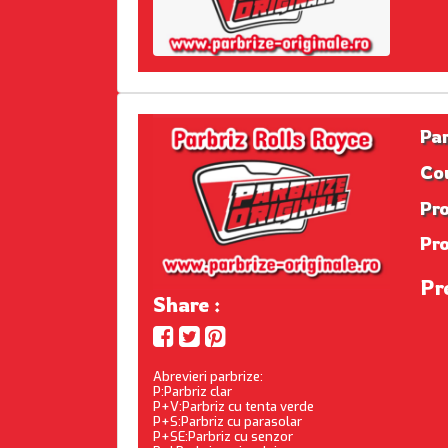
Pa
Co
Pro
Pr
Pr
Share :
Abrevieri parbrize:
P:Parbriz clar
P+V:Parbriz cu tenta verde
P+S:Parbriz cu parasolar
P+SE:Parbriz cu senzor