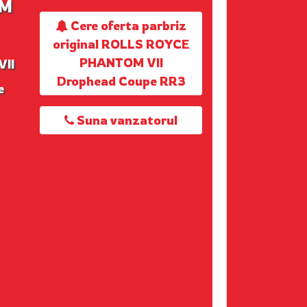
OM
Cere oferta parbriz
original ROLLS ROYCE
PHANTOM VII
VII
Drophead Coupe RR3
e
Suna vanzatorul