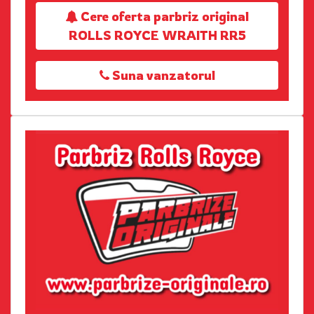
Cere oferta parbriz original
ROLLS ROYCE WRAITH RR5
Suna vanzatorul