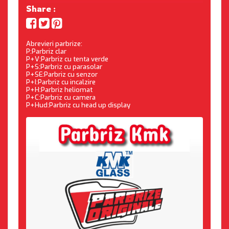
Share :
Abrevieri parbrize:
P:Parbriz clar
P+V:Parbriz cu tenta verde
P+S:Parbriz cu parasolar
P+SE:Parbriz cu senzor
P+I:Parbriz cu incalzire
P+H:Parbriz heliomat
P+C:Parbriz cu camera
P+Hud:Parbriz cu head up display