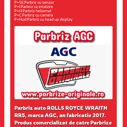
P+SE:Parbriz cu senzor
P+I:Parbriz cu incalzire
P+H:Parbriz heliomat
P+C:Parbriz cu camera
P+Hud:Parbriz cu head up display
Parbriz auto ROLLS ROYCE WRAITH
RR5, marca AGC, an fabricatie 2017.
Produs comercializat de catre Parbrize