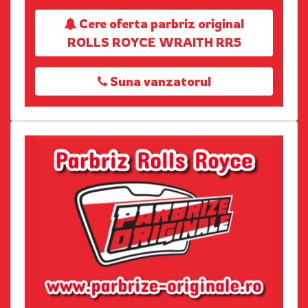
Cere oferta parbriz original
ROLLS ROYCE WRAITH RR5
Suna vanzatorul