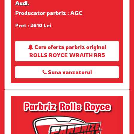
Audi.
Producator parbriz : AGC
Pret : 2610 Lei
Cere oferta parbriz original
ROLLS ROYCE WRAITH RR5
Suna vanzatorul