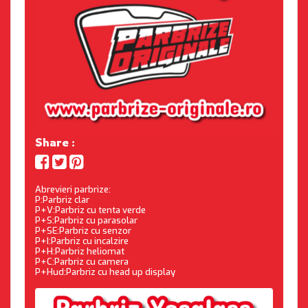
Share :
Abrevieri parbrize:
P:Parbriz clar
P+V:Parbriz cu tenta verde
P+S:Parbriz cu parasolar
P+SE:Parbriz cu senzor
P+I:Parbriz cu incalzire
P+H:Parbriz heliomat
P+C:Parbriz cu camera
P+Hud:Parbriz cu head up display