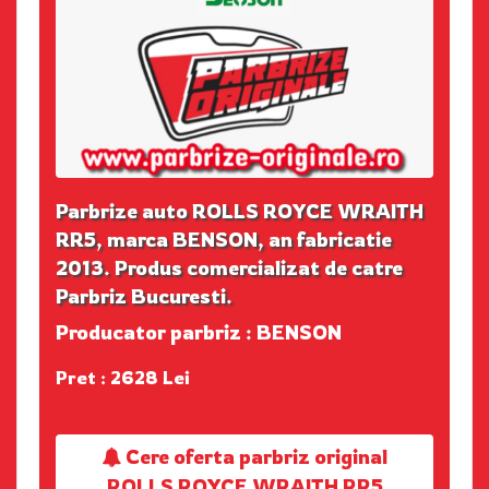
Parbrize auto ROLLS ROYCE WRAITH
RR5, marca BENSON, an fabricatie
2013. Produs comercializat de catre
Parbriz Bucuresti.
Producator parbriz : BENSON
Pret : 2628 Lei
Cere oferta parbriz original
ROLLS ROYCE WRAITH RR5