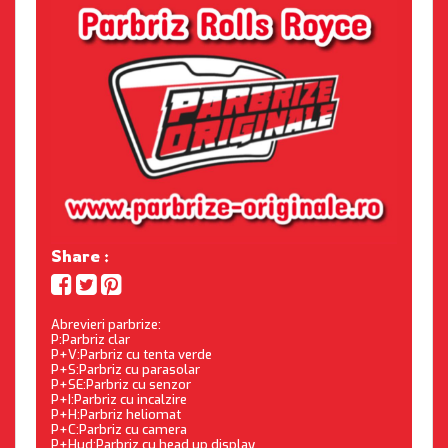
Share :
Abrevieri parbrize:
P:Parbriz clar
P+V:Parbriz cu tenta verde
P+S:Parbriz cu parasolar
P+SE:Parbriz cu senzor
P+I:Parbriz cu incalzire
P+H:Parbriz heliomat
P+C:Parbriz cu camera
P+Hud:Parbriz cu head up display