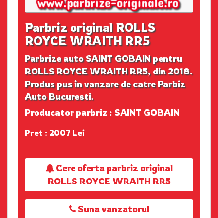
Parbriz original ROLLS
ROYCE WRAITH RR5
Parbrize auto SAINT GOBAIN pentru
ROLLS ROYCE WRAITH RR5, din 2018.
Produs pus in vanzare de catre Parbiz
Auto Bucuresti.
Producator parbriz : SAINT GOBAIN
Pret : 2007 Lei
Cere oferta parbriz original
ROLLS ROYCE WRAITH RR5
Suna vanzatorul