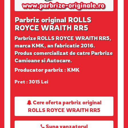
Parbriz original ROLLS
ROYCE WRAITH RR5
Parbrize ROLLS ROYCE WRAITH RR5,
marca KMK, an fabricatie 2016.
Produs comercializat de catre Parbrize
Camioane si Autocare.
Producator parbriz : KMK
Pret : 3015 Lei
Cere oferta parbriz original
ROLLS ROYCE WRAITH RR5
Suna vanzatorul