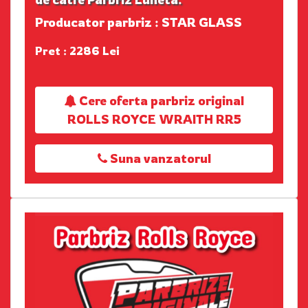
Producator parbriz : STAR GLASS
Pret : 2286 Lei
Cere oferta parbriz original
ROLLS ROYCE WRAITH RR5
Suna vanzatorul