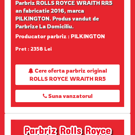
Parbriz ROLLS ROYCE WRAITH RR5
an fabricatie 2016, marca
PILKINGTON. Produs vandut de
Parbrize La Domiciliu.
Producator parbriz : PILKINGTON
Pret : 2358 Lei
Cere oferta parbriz original
ROLLS ROYCE WRAITH RR5
Suna vanzatorul