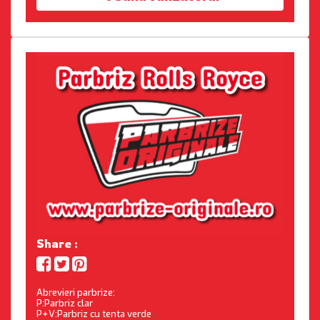
Share :
Abrevieri parbrize:
P:Parbriz clar
P+V:Parbriz cu tenta verde