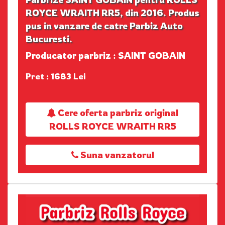
ROYCE WRAITH RR5, din 2016. Produs
pus in vanzare de catre Parbiz Auto
Bucuresti.
Producator parbriz : SAINT GOBAIN
Pret : 1683 Lei
Cere oferta parbriz original
ROLLS ROYCE WRAITH RR5
Suna vanzatorul