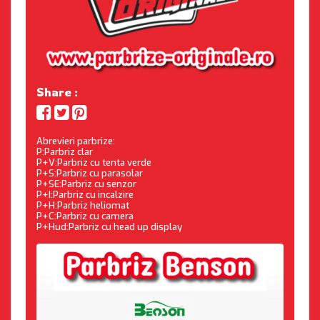
Share :
Abrevieri parbrize:
P:Parbriz clar
P+V:Parbriz cu tenta verde
P+S:Parbriz cu parasolar
P+SE:Parbriz cu senzor
P+I:Parbriz cu incalzire
P+H:Parbriz heliomat
P+C:Parbriz cu camera
P+Hud:Parbriz cu head up display