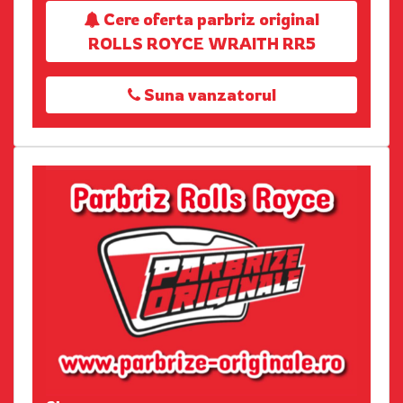
Cere oferta parbriz original
ROLLS ROYCE WRAITH RR5
Suna vanzatorul