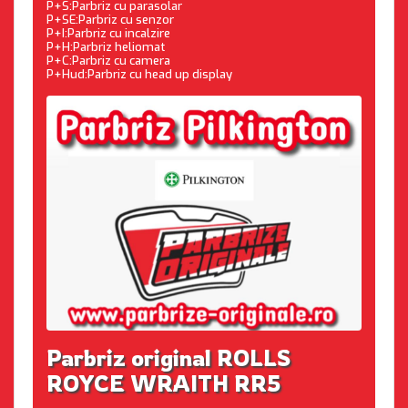
P+S:Parbriz cu parasolar
P+SE:Parbriz cu senzor
P+I:Parbriz cu incalzire
P+H:Parbriz heliomat
P+C:Parbriz cu camera
P+Hud:Parbriz cu head up display
Parbriz original ROLLS
ROYCE WRAITH RR5