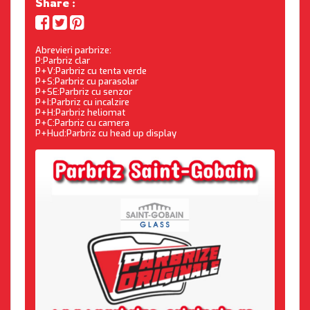
Share :
Abrevieri parbrize:
P:Parbriz clar
P+V:Parbriz cu tenta verde
P+S:Parbriz cu parasolar
P+SE:Parbriz cu senzor
P+I:Parbriz cu incalzire
P+H:Parbriz heliomat
P+C:Parbriz cu camera
P+Hud:Parbriz cu head up display