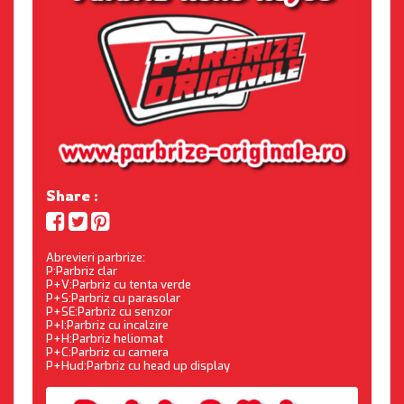
Share :
Abrevieri parbrize:
P:Parbriz clar
P+V:Parbriz cu tenta verde
P+S:Parbriz cu parasolar
P+SE:Parbriz cu senzor
P+I:Parbriz cu incalzire
P+H:Parbriz heliomat
P+C:Parbriz cu camera
P+Hud:Parbriz cu head up display