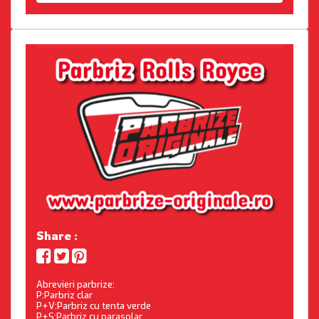
Share :
Abrevieri parbrize:
P:Parbriz clar
P+V:Parbriz cu tenta verde
P+S:Parbriz cu parasolar