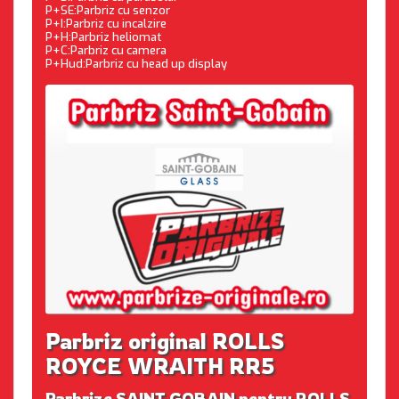
P+SE:Parbriz cu senzor
P+I:Parbriz cu incalzire
P+H:Parbriz heliomat
P+C:Parbriz cu camera
P+Hud:Parbriz cu head up display
Parbriz original ROLLS
ROYCE WRAITH RR5
Parbrize SAINT GOBAIN pentru ROLLS