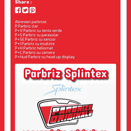
Share :
Abrevieri parbrize:
P:Parbriz clar
P+V:Parbriz cu tenta verde
P+S:Parbriz cu parasolar
P+SE:Parbriz cu senzor
P+I:Parbriz cu incalzire
P+H:Parbriz heliomat
P+C:Parbriz cu camera
P+Hud:Parbriz cu head up display