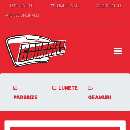
BUN VENIT PE
TRIMITE EMAIL
COLABORATORI
PARBRIZE ORIGINALE!
LUNETE
PARBRIZE
GEAMURI