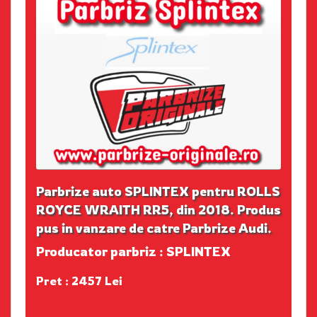
Parbrize auto SPLINTEX pentru ROLLS
ROYCE WRAITH RR5, din 2018. Produs
pus in vanzare de catre Parbrize Audi.
Producator parbriz : SPLINTEX
Pret : 2457 Lei