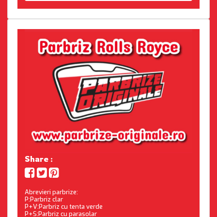
Share :
Abrevieri parbrize:
P:Parbriz clar
P+V:Parbriz cu tenta verde
P+S:Parbriz cu parasolar