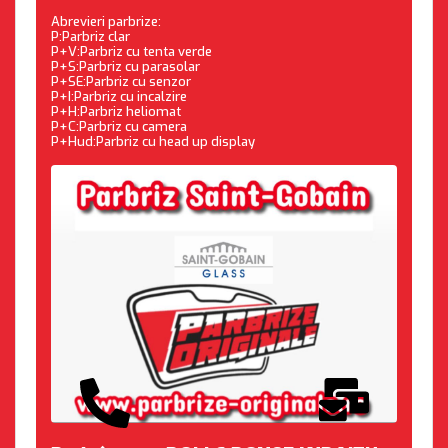
Abrevieri parbrize:
P:Parbriz clar
P+V:Parbriz cu tenta verde
P+S:Parbriz cu parasolar
P+SE:Parbriz cu senzor
P+I:Parbriz cu incalzire
P+H:Parbriz heliomat
P+C:Parbriz cu camera
P+Hud:Parbriz cu head up display