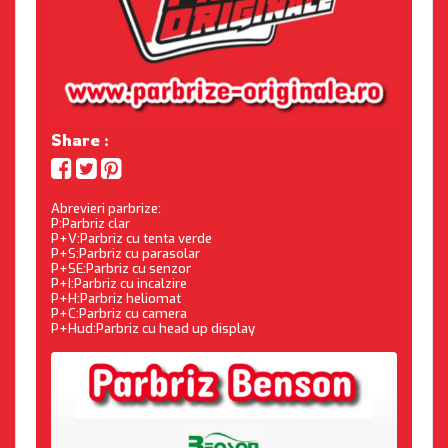
Share :
Abrevieri parbrize:
P:Parbriz clar
P+V:Parbriz cu tenta verde
P+S:Parbriz cu parasolar
P+SE:Parbriz cu senzor
P+I:Parbriz cu incalzire
P+H:Parbriz heliomat
P+C:Parbriz cu camera
P+Hud:Parbriz cu head up display