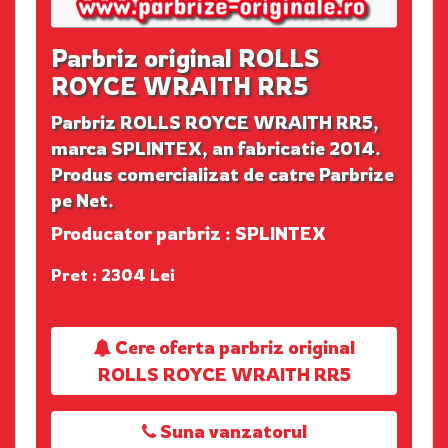
Parbriz original ROLLS
ROYCE WRAITH RR5
Parbriz ROLLS ROYCE WRAITH RR5,
marca SPLINTEX, an fabricatie 2014.
Produs comercializat de catre Parbrize
pe Net.
Producator parbriz : SPLINTEX
Pret : 2304 Lei
Cere oferta parbriz original
ROLLS ROYCE WRAITH RR5
Suna vanzatorul