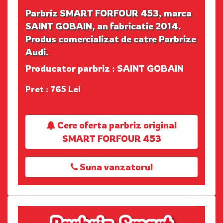
Parbriz SMART FORFOUR 453, marca
SAINT GOBAIN, an fabricatie 2014.
Produs comercializat de catre Parbrize
Audi.
Producator parbriz : SAINT GOBAIN
Pret : 765 Lei
Cere oferta parbriz original
SMART FORFOUR 453
Suna vanzatorul