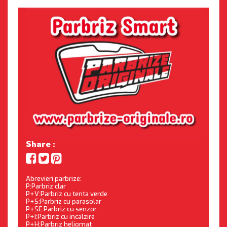
Share :
Abrevieri parbrize:
P:Parbriz clar
P+V:Parbriz cu tenta verde
P+S:Parbriz cu parasolar
P+SE:Parbriz cu senzor
P+I:Parbriz cu incalzire
P+H:Parbriz heliomat