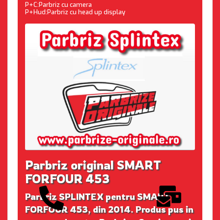
P+C:Parbriz cu camera
P+Hud:Parbriz cu head up display
Parbriz original SMART
FORFOUR 453
Parbriz SPLINTEX pentru SMART
FORFOUR 453, din 2014. Produs pus in