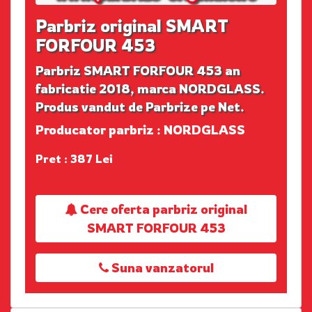
Parbriz original SMART
FORFOUR 453
Parbriz SMART FORFOUR 453 an
fabricatie 2018, marca NORDGLASS.
Produs vandut de Parbrize pe Net.
Producator parbriz : NORDGLASS
Pret : 387 Lei
Cere oferta parbriz original
SMART FORFOUR 453
Suna vanzatorul