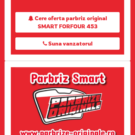
Cere oferta parbriz original
SMART FORFOUR 453
Suna vanzatorul