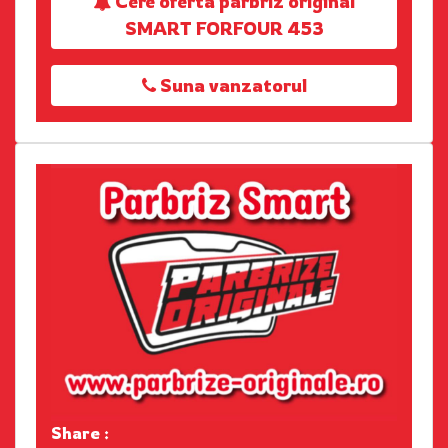
Cere oferta parbriz original
SMART FORFOUR 453
Suna vanzatorul
Share :