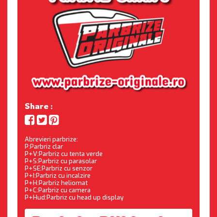
Share :
Abrevieri parbrize:
P:Parbriz clar
P+V:Parbriz cu tenta verde
P+S:Parbriz cu parasolar
P+SE:Parbriz cu senzor
P+I:Parbriz cu incalzire
P+H:Parbriz heliomat
P+C:Parbriz cu camera
P+Hud:Parbriz cu head up display