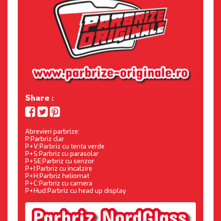
Share :
Abrevieri parbrize:
P:Parbriz clar
P+V:Parbriz cu tenta verde
P+S:Parbriz cu parasolar
P+SE:Parbriz cu senzor
P+I:Parbriz cu incalzire
P+H:Parbriz heliomat
P+C:Parbriz cu camera
P+Hud:Parbriz cu head up display