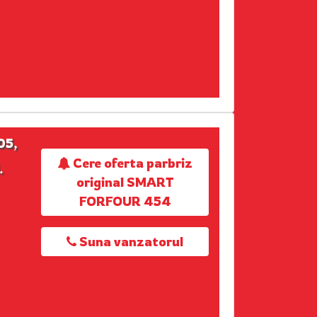
05,
Cere oferta parbriz
.
original SMART
FORFOUR 454
Suna vanzatorul