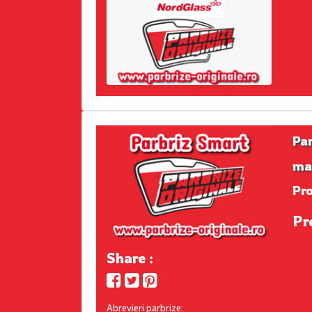
Pa
ma
Pr
Pr
Share :
Abrevieri parbrize: