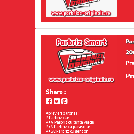
Pa
200
Pr
Pr
Share :
Abrevieri parbrize:
P:Parbriz clar
P+V:Parbriz cu tenta verde
P+S:Parbriz cu parasolar
P+SE:Parbriz cu senzor