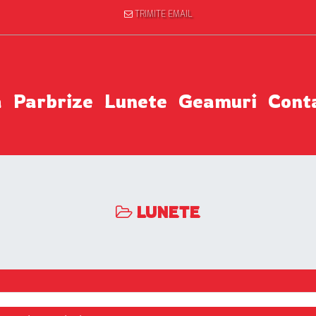
TRIMITE EMAIL
a
Parbrize
Lunete
Geamuri
Cont
LUNETE