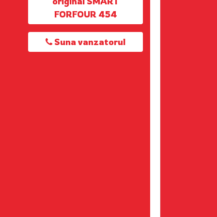
original SMART
FORFOUR 454
Suna vanzatorul