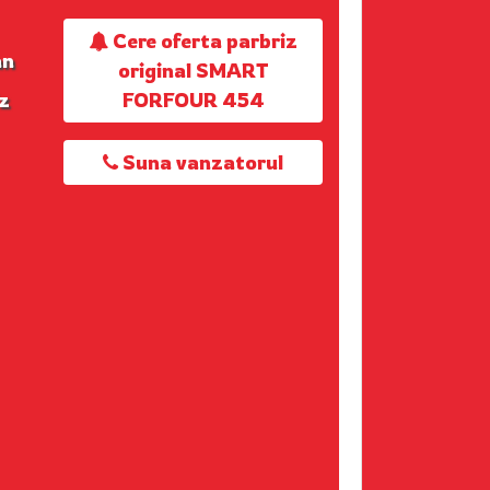
Cere oferta parbriz
an
original SMART
iz
FORFOUR 454
Suna vanzatorul