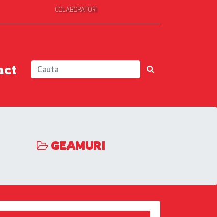
COLABORATORI
act
GEAMURI