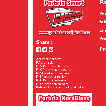
Pa
Pa
fab
Lu
Pr
Share :
Pr
Abrevieri parbrize:
P:Parbriz clar
P+V:Parbriz cu tenta verde
P+S:Parbriz cu parasolar
P+SE:Parbriz cu senzor
P+I:Parbriz cu incalzire
P+H:Parbriz heliomat
P+C:Parbriz cu camera
P+Hud:Parbriz cu head up display