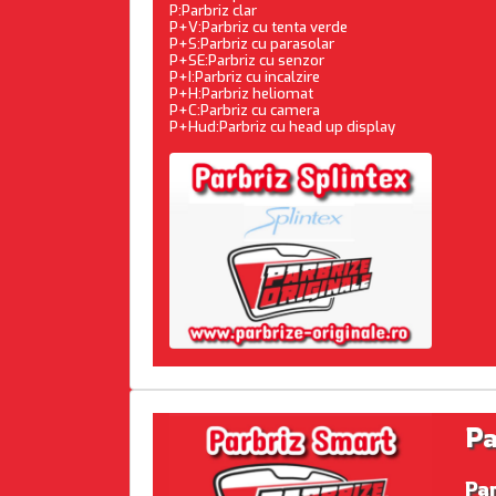
P:Parbriz clar
P+V:Parbriz cu tenta verde
P+S:Parbriz cu parasolar
P+SE:Parbriz cu senzor
P+I:Parbriz cu incalzire
P+H:Parbriz heliomat
P+C:Parbriz cu camera
P+Hud:Parbriz cu head up display
Pa
Pa