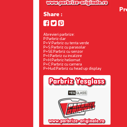
Pr
Share :
Abrevieri parbrize:
P:Parbriz clar
P+V:Parbriz cu tenta verde
P+S:Parbriz cu parasolar
P+SE:Parbriz cu senzor
P+I:Parbriz cu incalzire
P+H:Parbriz heliomat
P+C:Parbriz cu camera
P+Hud:Parbriz cu head up display