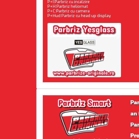
P+I:Parbriz cu incalzire
P+H:Parbriz heliomat
P+C:Parbriz cu camera
P+Hud:Parbriz cu head up display
Pa
an 
Par
Pr