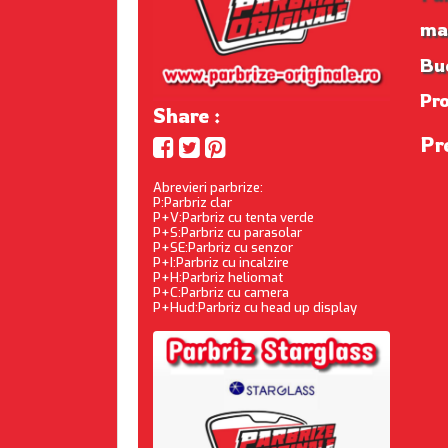
ma
Buc
Pr
Share :
Pr
Abrevieri parbrize:
P:Parbriz clar
P+V:Parbriz cu tenta verde
P+S:Parbriz cu parasolar
P+SE:Parbriz cu senzor
P+I:Parbriz cu incalzire
P+H:Parbriz heliomat
P+C:Parbriz cu camera
P+Hud:Parbriz cu head up display