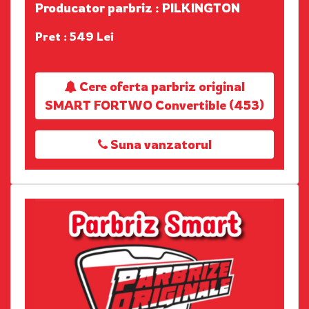
Producator parbriz : PILKINGTON
Pret : 549 Lei
Cere oferta parbriz original
SMART FORTWO Convertible (453)
Suna vanzatorul