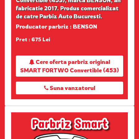
fabricatie 2017. Produs comercializat
de catre Parbiz Auto Bucuresti.
Producator parbriz : BENSON
Pret : 675 Lei
Cere oferta parbriz original
SMART FORTWO Convertible (453)
Suna vanzatorul