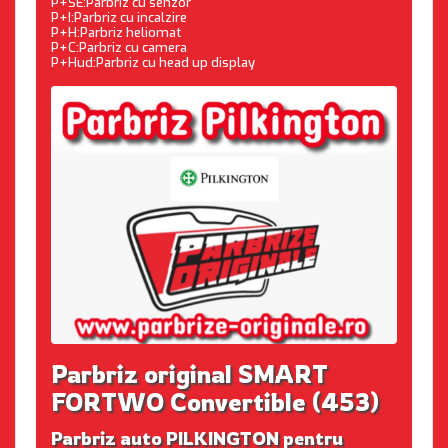
P+SE:Parbriz cu senzor
P+I:Parbriz cu incalzire
P+H:Parbriz heliomat
P+C:Parbriz cu camera
P+Hud:Parbriz cu head up display
Parbriz original SMART
FORTWO Convertible (453)
Parbriz auto PILKINGTON pentru