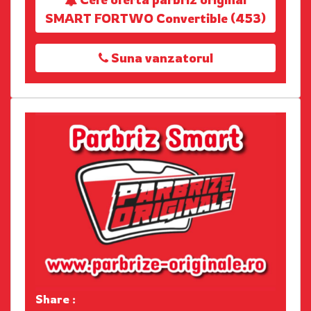
SMART FORTWO Convertible (453)
Suna vanzatorul
Share :