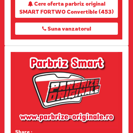
Cere oferta parbriz original
SMART FORTWO Convertible (453)
Suna vanzatorul
Share :