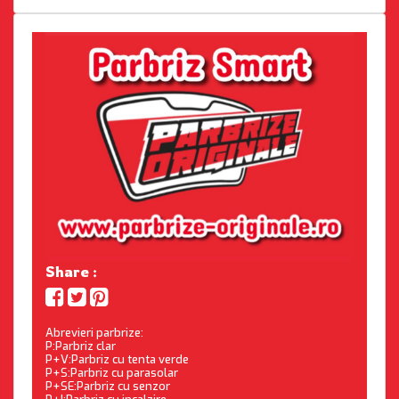
Share :
Abrevieri parbrize:
P:Parbriz clar
P+V:Parbriz cu tenta verde
P+S:Parbriz cu parasolar
P+SE:Parbriz cu senzor