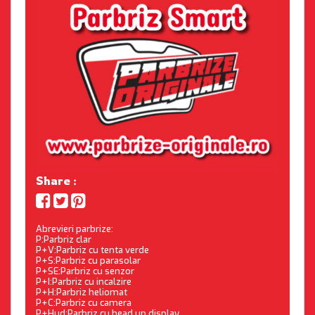
Share :
Abrevieri parbrize:
P:Parbriz clar
P+V:Parbriz cu tenta verde
P+S:Parbriz cu parasolar
P+SE:Parbriz cu senzor
P+I:Parbriz cu incalzire
P+H:Parbriz heliomat
P+C:Parbriz cu camera
P+Hud:Parbriz cu head up display