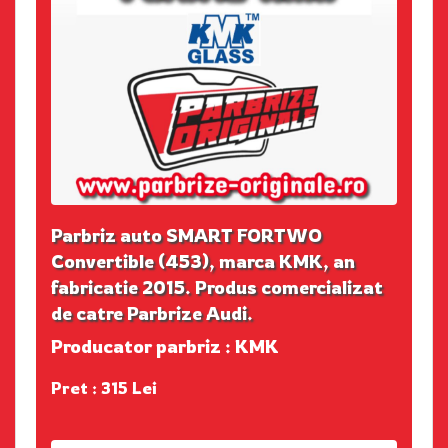
Parbriz auto SMART FORTWO
Convertible (453), marca KMK, an
fabricatie 2015. Produs comercializat
de catre Parbrize Audi.
Producator parbriz : KMK
Pret : 315 Lei