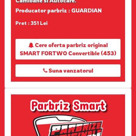
Camioane si Autocare.
Producator parbriz : GUARDIAN
Pret : 351 Lei
Cere oferta parbriz original
SMART FORTWO Convertible (453)
Suna vanzatorul