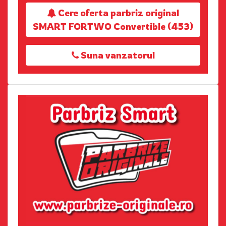
Cere oferta parbriz original
SMART FORTWO Convertible (453)
Suna vanzatorul