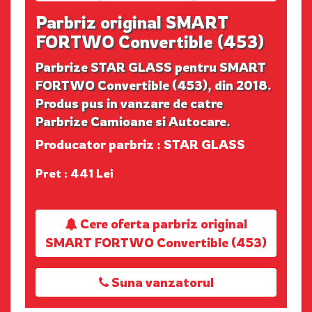
Parbriz original SMART
FORTWO Convertible (453)
Parbrize STAR GLASS pentru SMART
FORTWO Convertible (453), din 2018.
Produs pus in vanzare de catre
Parbrize Camioane si Autocare.
Producator parbriz : STAR GLASS
Pret : 441 Lei
Cere oferta parbriz original
SMART FORTWO Convertible (453)
Suna vanzatorul