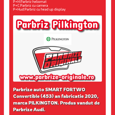
P+H:Parbriz heliomat
P+C:Parbriz cu camera
P+Hud:Parbriz cu head up display
Parbrize auto SMART FORTWO
Convertible (453) an fabricatie 2020,
marca PILKINGTON. Produs vandut de
Parbrize Audi.