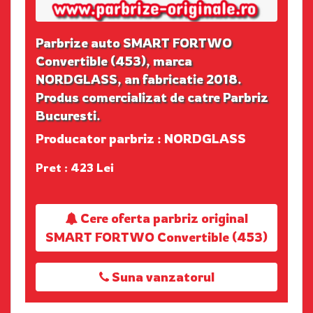
Parbrize auto SMART FORTWO
Convertible (453), marca
NORDGLASS, an fabricatie 2018.
Produs comercializat de catre Parbriz
Bucuresti.
Producator parbriz : NORDGLASS
Pret : 423 Lei
Cere oferta parbriz original
SMART FORTWO Convertible (453)
Suna vanzatorul