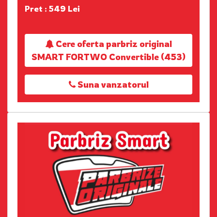
Pret : 549 Lei
Cere oferta parbriz original
SMART FORTWO Convertible (453)
Suna vanzatorul