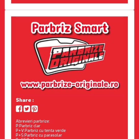
Share :
Abrevieri parbrize:
P:Parbriz clar
P+V:Parbriz cu tenta verde
P+S:Parbriz cu parasolar