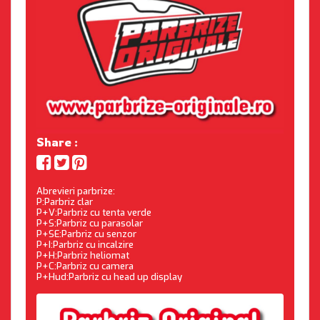
Share :
Abrevieri parbrize:
P:Parbriz clar
P+V:Parbriz cu tenta verde
P+S:Parbriz cu parasolar
P+SE:Parbriz cu senzor
P+I:Parbriz cu incalzire
P+H:Parbriz heliomat
P+C:Parbriz cu camera
P+Hud:Parbriz cu head up display