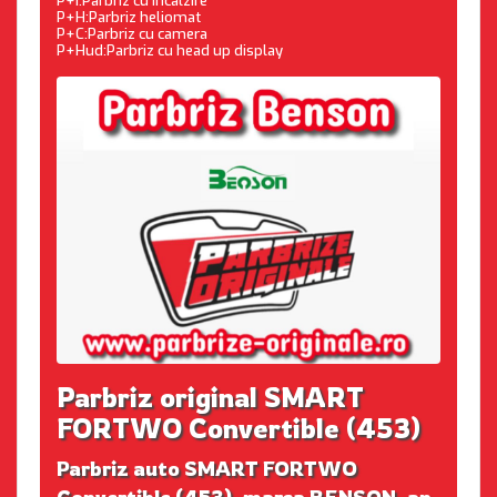
P+I:Parbriz cu incalzire
P+H:Parbriz heliomat
P+C:Parbriz cu camera
P+Hud:Parbriz cu head up display
Parbriz original SMART
FORTWO Convertible (453)
Parbriz auto SMART FORTWO
Convertible (453), marca BENSON, an