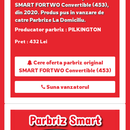
SMART FORTWO Convertible (453),
din 2020. Produs pus in vanzare de
catre Parbrize La Domiciliu.
Producator parbriz : PILKINGTON
Pret : 432 Lei
Cere oferta parbriz original
SMART FORTWO Convertible (453)
Suna vanzatorul