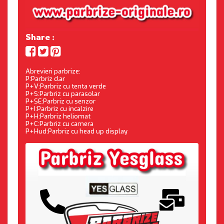
Share :
Abrevieri parbrize:
P:Parbriz clar
P+V:Parbriz cu tenta verde
P+S:Parbriz cu parasolar
P+SE:Parbriz cu senzor
P+I:Parbriz cu incalzire
P+H:Parbriz heliomat
P+C:Parbriz cu camera
P+Hud:Parbriz cu head up display