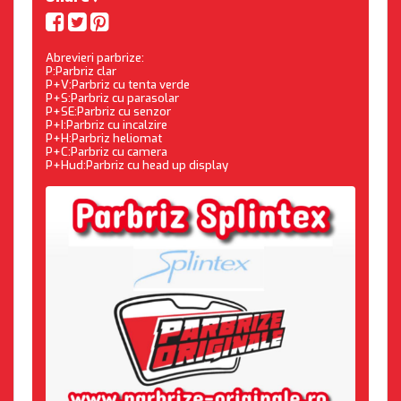
Abrevieri parbrize:
P:Parbriz clar
P+V:Parbriz cu tenta verde
P+S:Parbriz cu parasolar
P+SE:Parbriz cu senzor
P+I:Parbriz cu incalzire
P+H:Parbriz heliomat
P+C:Parbriz cu camera
P+Hud:Parbriz cu head up display