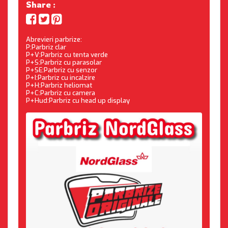
Share :
Abrevieri parbrize:
P:Parbriz clar
P+V:Parbriz cu tenta verde
P+S:Parbriz cu parasolar
P+SE:Parbriz cu senzor
P+I:Parbriz cu incalzire
P+H:Parbriz heliomat
P+C:Parbriz cu camera
P+Hud:Parbriz cu head up display