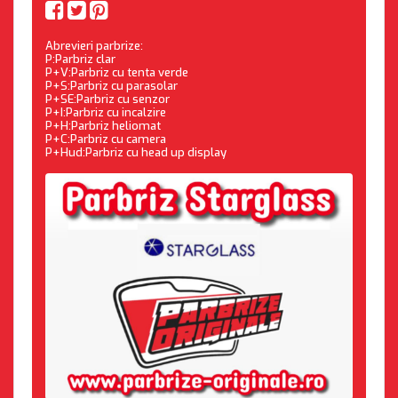
Abrevieri parbrize:
P:Parbriz clar
P+V:Parbriz cu tenta verde
P+S:Parbriz cu parasolar
P+SE:Parbriz cu senzor
P+I:Parbriz cu incalzire
P+H:Parbriz heliomat
P+C:Parbriz cu camera
P+Hud:Parbriz cu head up display