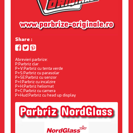
Share :
Abrevieri parbrize:
P:Parbriz clar
P+V:Parbriz cu tenta verde
P+S:Parbriz cu parasolar
P+SE:Parbriz cu senzor
P+I:Parbriz cu incalzire
P+H:Parbriz heliomat
P+C:Parbriz cu camera
P+Hud:Parbriz cu head up display