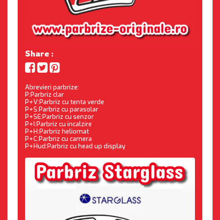
Share :
Abrevieri parbrize:
P:Parbriz clar
P+V:Parbriz cu tenta verde
P+S:Parbriz cu parasolar
P+SE:Parbriz cu senzor
P+I:Parbriz cu incalzire
P+H:Parbriz heliomat
P+C:Parbriz cu camera
P+Hud:Parbriz cu head up display