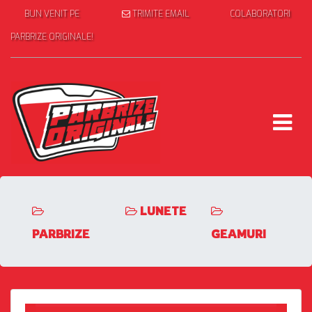
BUN VENIT PE
TRIMITE EMAIL
COLABORATORI
PARBRIZE ORIGINALE!
LUNETE
PARBRIZE
GEAMURI