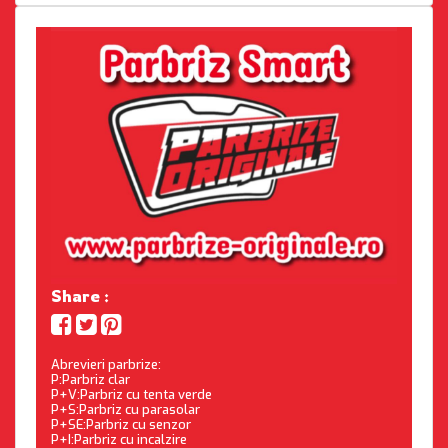
Share :
Abrevieri parbrize:
P:Parbriz clar
P+V:Parbriz cu tenta verde
P+S:Parbriz cu parasolar
P+SE:Parbriz cu senzor
P+I:Parbriz cu incalzire