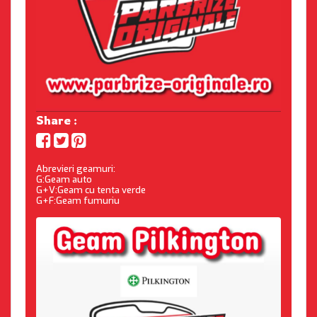
Share :
Abrevieri geamuri:
G:Geam auto
G+V:Geam cu tenta verde
G+F:Geam fumuriu