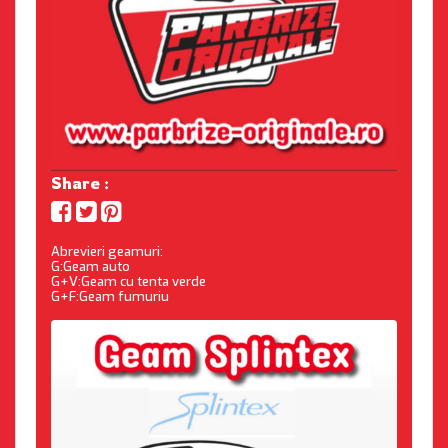
Share :
Abrevieri geamuri:
G:Geam auto
G+V:Geam cu tenta verde
G+F:Geam fumuriu