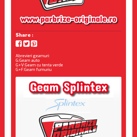
Share :
Abrevieri geamuri:
G:Geam auto
G+V:Geam cu tenta verde
G+F:Geam fumuriu