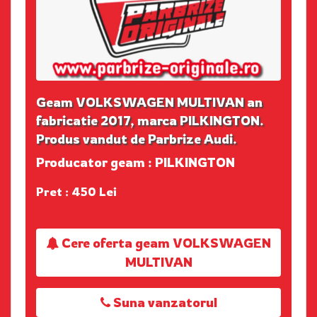
Geam VOLKSWAGEN MULTIVAN an
fabricatie 2017, marca PILKINGTON.
Produs vandut de Parbrize Audi.
Producator geam : PILKINGTON
Pret : 450 Lei
Cere oferta geam VOLKSWAGEN
MULTIVAN
Suna vanzatorul