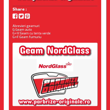
Share :
Abrevieri geamuri:
G:Geam auto
G+V:Geam cu tenta verde
G+F:Geam fumuriu