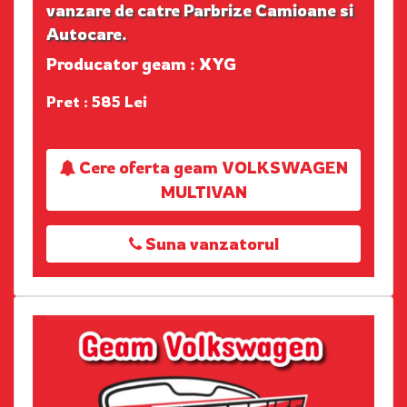
vanzare de catre Parbrize Camioane si
Autocare.
Producator geam : XYG
Pret : 585 Lei
Cere oferta geam VOLKSWAGEN
MULTIVAN
Suna vanzatorul