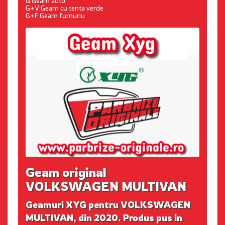
G:Geam auto
G+V:Geam cu tenta verde
G+F:Geam fumuriu
Geam original
VOLKSWAGEN MULTIVAN
Geamuri XYG pentru VOLKSWAGEN
MULTIVAN, din 2020. Produs pus in