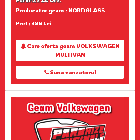
Parbrize 24 Ore.
Producator geam : NORDGLASS
Pret : 396 Lei
Cere oferta geam VOLKSWAGEN
MULTIVAN
Suna vanzatorul