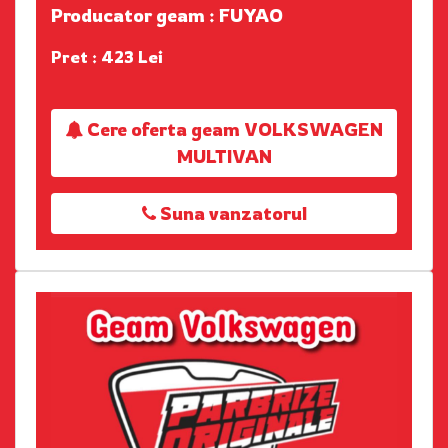
Producator geam : FUYAO
Pret : 423 Lei
Cere oferta geam VOLKSWAGEN
MULTIVAN
Suna vanzatorul