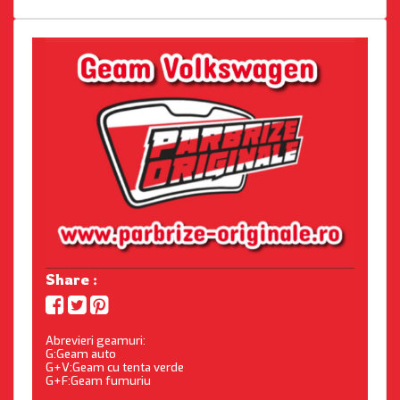
Share :
Abrevieri geamuri:
G:Geam auto
G+V:Geam cu tenta verde
G+F:Geam fumuriu