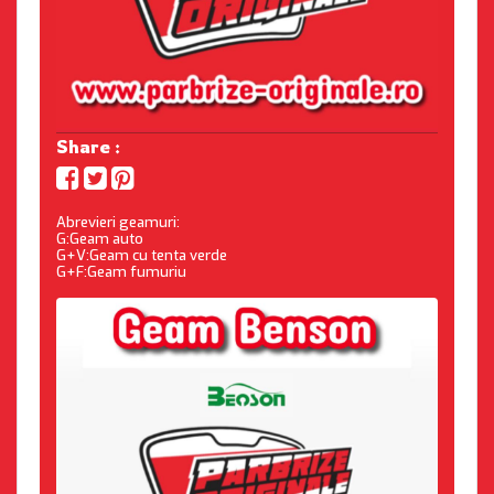
Share :
Abrevieri geamuri:
G:Geam auto
G+V:Geam cu tenta verde
G+F:Geam fumuriu