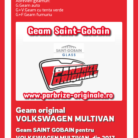
Abrevieri geamuri:
G:Geam auto
G+V:Geam cu tenta verde
G+F:Geam fumuriu
Geam original
VOLKSWAGEN MULTIVAN
Geam SAINT GOBAIN pentru
VOLKSWAGEN MULTIVAN, din 2017.