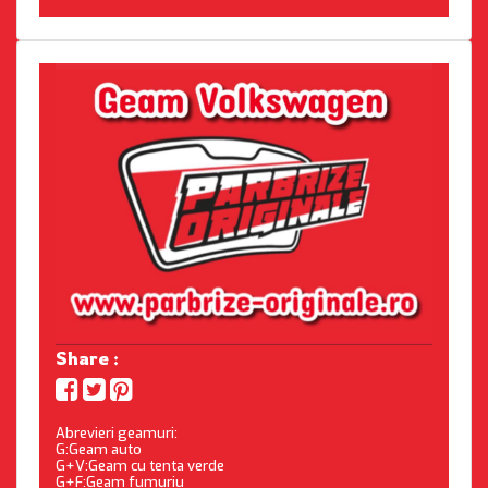
Share :
Abrevieri geamuri:
G:Geam auto
G+V:Geam cu tenta verde
G+F:Geam fumuriu