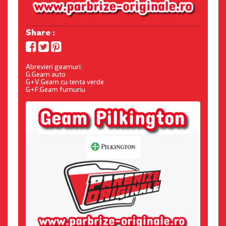
Share :
Abrevieri geamuri:
G:Geam auto
G+V:Geam cu tenta verde
G+F:Geam fumuriu