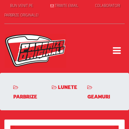
BUN VENIT PE
TRIMITE EMAIL
COLABORATORI
PARBRIZE ORIGINALE!
LUNETE
PARBRIZE
GEAMURI