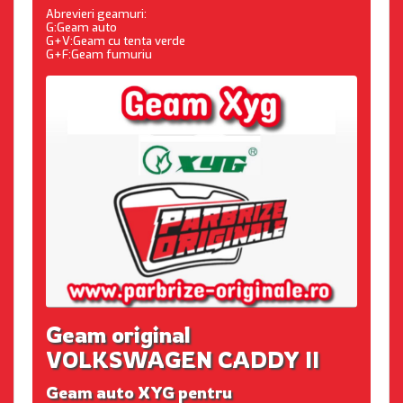
Abrevieri geamuri:
G:Geam auto
G+V:Geam cu tenta verde
G+F:Geam fumuriu
Geam original
VOLKSWAGEN CADDY II
Geam auto XYG pentru