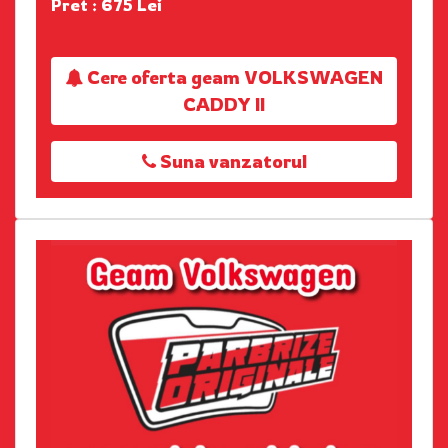
Pret : 675 Lei
Cere oferta geam VOLKSWAGEN
CADDY II
Suna vanzatorul