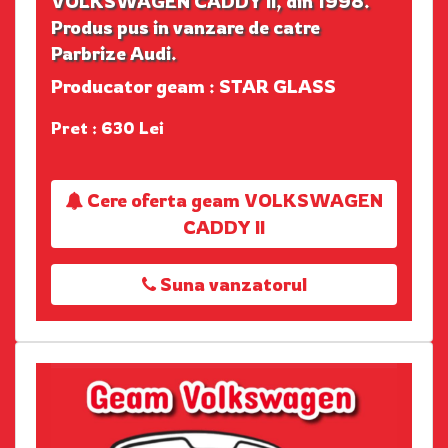
VOLKSWAGEN CADDY II, din 1998.
Produs pus in vanzare de catre
Parbrize Audi.
Producator geam : STAR GLASS
Pret : 630 Lei
Cere oferta geam VOLKSWAGEN
CADDY II
Suna vanzatorul