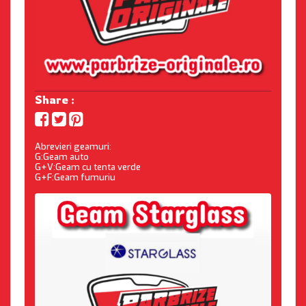
Share :
Abrevieri geamuri:
G:Geam auto
G+V:Geam cu tenta verde
G+F:Geam fumuriu