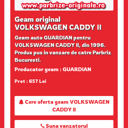
Geam original
VOLKSWAGEN CADDY II
Geam auto GUARDIAN pentru
VOLKSWAGEN CADDY II, din 1996.
Produs pus in vanzare de catre Parbriz
Bucuresti.
Producator geam : GUARDIAN
Pret : 657 Lei
Cere oferta geam VOLKSWAGEN
CADDY II
Suna vanzatorul