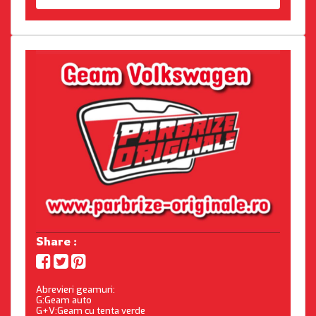
Share :
Abrevieri geamuri:
G:Geam auto
G+V:Geam cu tenta verde