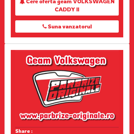
Cere oferta geam VOLKSWAGEN
CADDY II
Suna vanzatorul
Share :