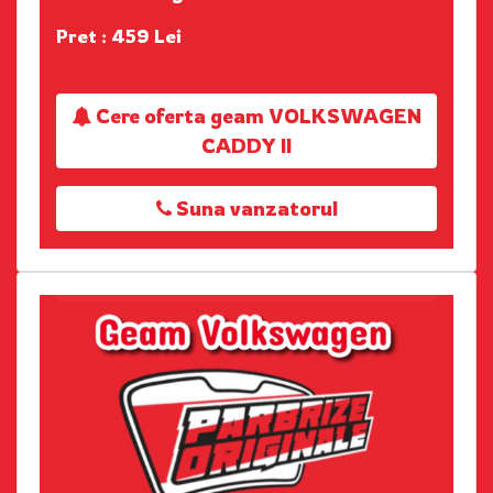
Pret : 459 Lei
Cere oferta geam VOLKSWAGEN
CADDY II
Suna vanzatorul