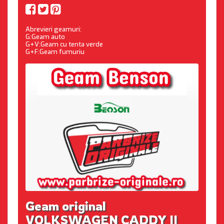
Abrevieri geamuri:
G:Geam auto
G+V:Geam cu tenta verde
G+F:Geam fumuriu
Geam original
VOLKSWAGEN CADDY II