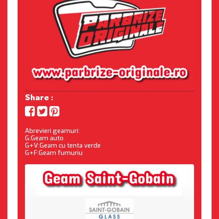
Share :
Abrevieri geamuri:
G:Geam auto
G+V:Geam cu tenta verde
G+F:Geam fumuriu