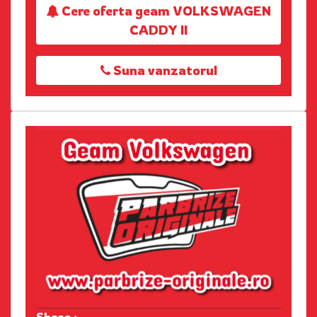
Cere oferta geam VOLKSWAGEN
CADDY II
Suna vanzatorul