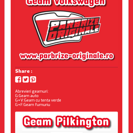
Share :
Abrevieri geamuri:
G:Geam auto
G+V:Geam cu tenta verde
G+F:Geam fumuriu