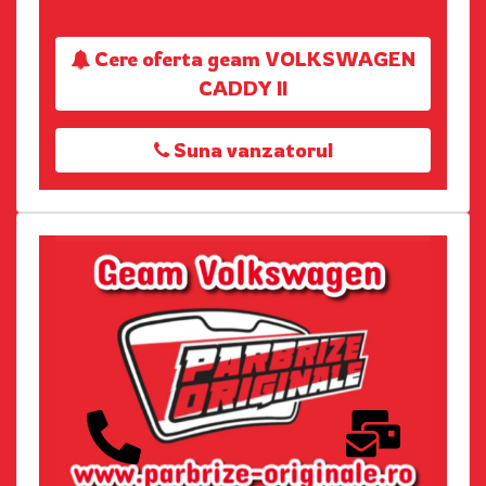
Cere oferta geam VOLKSWAGEN
CADDY II
Suna vanzatorul