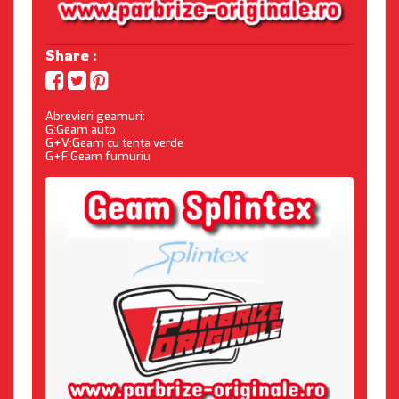
Share :
Abrevieri geamuri:
G:Geam auto
G+V:Geam cu tenta verde
G+F:Geam fumuriu