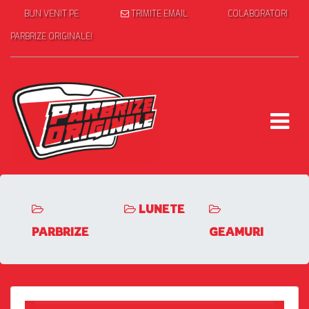
BUN VENIT PE
TRIMITE EMAIL
COLABORATORI
PARBRIZE ORIGINALE!
LUNETE
PARBRIZE
GEAMURI