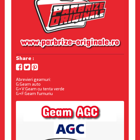
Share :
Abrevieri geamuri:
G:Geam auto
G+V:Geam cu tenta verde
G+F:Geam fumuriu