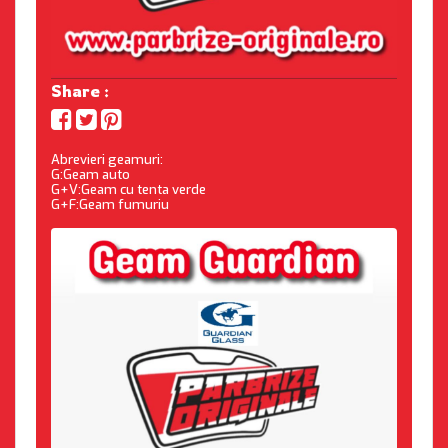
Share :
Abrevieri geamuri:
G:Geam auto
G+V:Geam cu tenta verde
G+F:Geam fumuriu