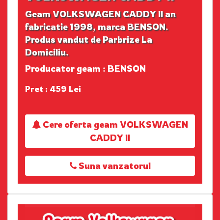
Geam VOLKSWAGEN CADDY II an
fabricatie 1998, marca BENSON.
Produs vandut de Parbrize La
Domiciliu.
Producator geam : BENSON
Pret : 459 Lei
Cere oferta geam VOLKSWAGEN
CADDY II
Suna vanzatorul