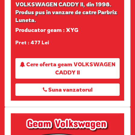
VOLKSWAGEN CADDY II, din 1998.
Produs pus in vanzare de catre Parbriz
Luneta.
Producator geam : XYG
Pret : 477 Lei
Cere oferta geam VOLKSWAGEN
CADDY II
Suna vanzatorul