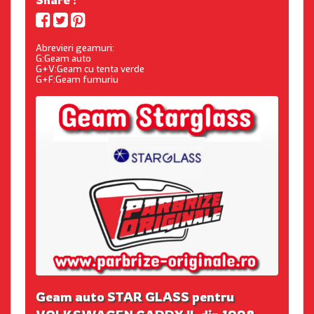
Share :
Abrevieri geamuri:
G:Geam auto
G+V:Geam cu tenta verde
G+F:Geam fumuriu
Geam auto STAR GLASS pentru