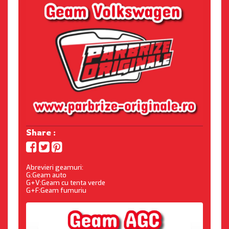
Share :
Abrevieri geamuri:
G:Geam auto
G+V:Geam cu tenta verde
G+F:Geam fumuriu