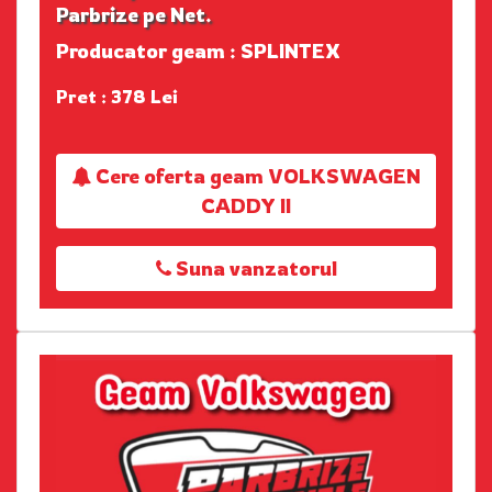
Parbrize pe Net.
Producator geam : SPLINTEX
Pret : 378 Lei
Cere oferta geam VOLKSWAGEN
CADDY II
Suna vanzatorul